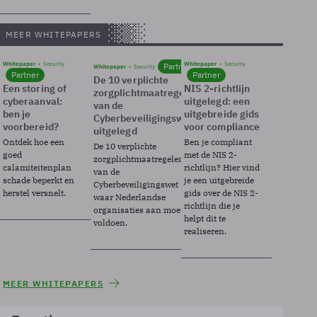
MEER WHITEPAPERS
Whitepaper
Security
Whitepaper
Security
Partner
Whitepaper
Security
Partner
Partner
De 10 verplichte
Een storing of
NIS 2-richtlijn
zorgplichtmaatregelen
cyberaanval:
uitgelegd: een
van de
ben je
uitgebreide gids
Cyberbeveiligingswet
voorbereid?
voor compliance
uitgelegd
Ontdek hoe een
Ben je compliant
De 10 verplichte
goed
met de NIS 2-
zorgplichtmaatregelen
calamiteitenplan
richtlijn? Hier vind
van de
schade beperkt en
je een uitgebreide
Cyberbeveiligingswet
herstel versnelt.
gids over de NIS 2-
waar Nederlandse
richtlijn die je
organisaties aan moeten
helpt dit te
voldoen.
realiseren.
MEER WHITEPAPERS