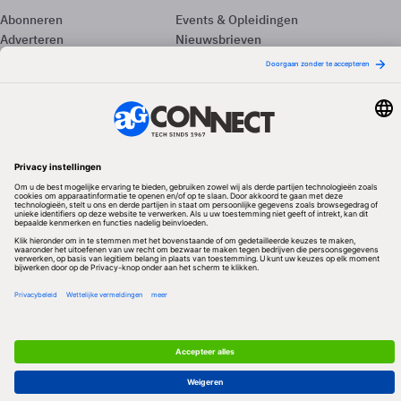
Abonneren
Events & Opleidingen
Adverteren
Nieuwsbrieven
Contact
Vacatures
Colofon
Whitepapers
Onze app
Privacyinstellingen
Volg ons
Redactionele partner
Algemene Voorwaarden & Copyrights
Privacy & Cookies