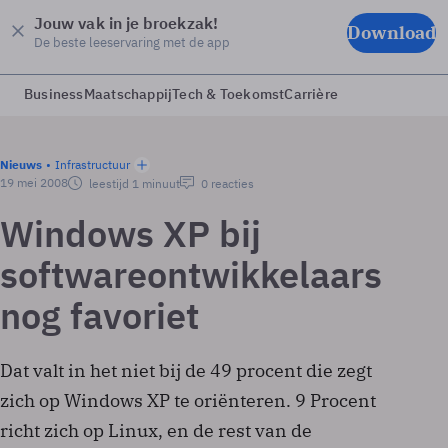
Jouw vak in je broekzak!
Download
De beste leeservaring met de app
Business
Maatschappij
Tech & Toekomst
Carrière
Nieuws
Infrastructuur
19 mei 2008
leestijd 1 minuut
0 reacties
Windows XP bij
softwareontwikkelaars
nog favoriet
Dat valt in het niet bij de 49 procent die zegt
zich op Windows XP te oriënteren. 9 Procent
richt zich op Linux, en de rest van de