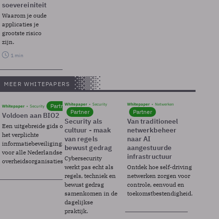
soevereiniteit
Waarom je oude
applicaties je
grootste risico
zijn.
1 min
MEER WHITEPAPERS
Whitepaper
Security
Whitepaper
Netwerken
Partner
Whitepaper
Security
Partner
Partner
Voldoen aan BIO2
Security als
Van traditioneel
Een uitgebreide gids over BIO2,
cultuur - maak
netwerkbeheer
het verplichte
van regels
naar AI
informatiebeveiligingsframework
bewust gedrag
aangestuurde
voor alle Nederlandse
infrastructuur
Cybersecurity
overheidsorganisaties.
werkt pas echt als
Ontdek hoe self-driving
regels, techniek en
netwerken zorgen voor
bewust gedrag
controle, eenvoud en
samenkomen in de
toekomstbestendigheid.
dagelijkse
praktijk.