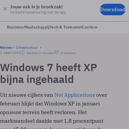
Jouw vak in je broekzak!
Download
De beste leeservaring met de app
Business
Maatschappij
Tech & Toekomst
Carrière
Nieuws
Infrastructuur
2 maart 2012
leestijd 2 minuten
0 reacties
Windows 7 heeft XP
bijna ingehaald
Uit nieuwe cijfers van
Net Applications
over
februari blijkt dat Windows XP in januari
opnieuw terrein heeft verloren. Het
marktaandeel daalde met 1,8 procentpunt