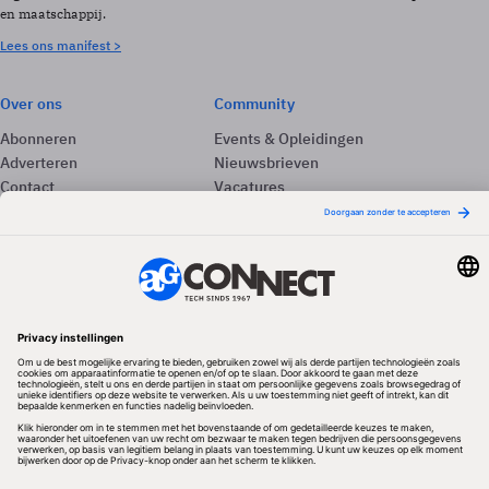
en maatschappij.
Lees ons manifest >
Over ons
Community
Abonneren
Events & Opleidingen
Adverteren
Nieuwsbrieven
Contact
Vacatures
Colofon
Whitepapers
Onze app
Privacyinstellingen
Volg ons
Redactionele partner