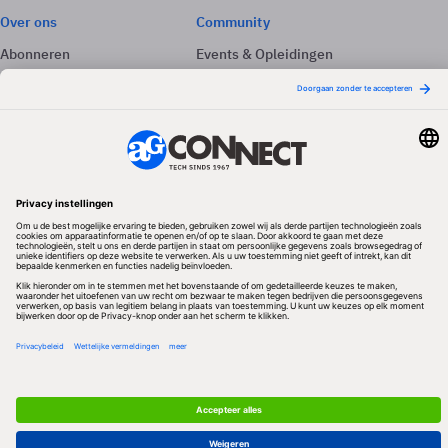
Over ons
Community
Abonneren
Events & Opleidingen
Adverteren
Nieuwsbrieven
Contact
Vacatures
Colofon
Whitepapers
Onze app
Privacyinstellingen
Volg ons
Redactionele partner
Algemene Voorwaarden & Copyrights
Privacy & Cookies