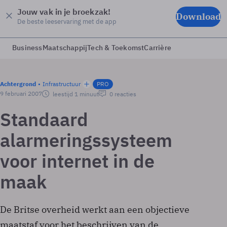
Jouw vak in je broekzak!
Download
De beste leeservaring met de app
Business
Maatschappij
Tech & Toekomst
Carrière
Achtergrond
Infrastructuur
PRO
9 februari 2007
leestijd 1 minuut
0 reacties
Standaard
alarmeringssysteem
voor internet in de
maak
De Britse overheid werkt aan een objectieve
maatstaf voor het beschrijven van de