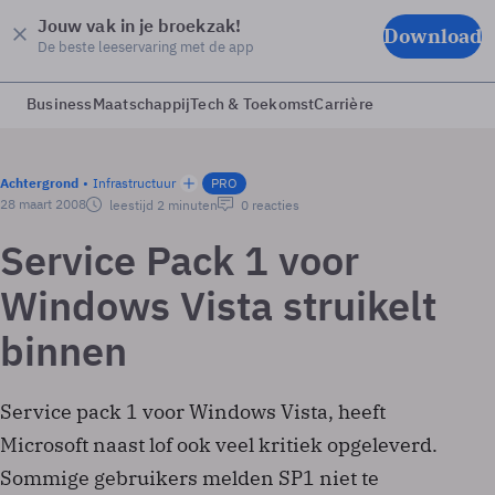
Jouw vak in je broekzak!
Download
De beste leeservaring met de app
Business
Maatschappij
Tech & Toekomst
Carrière
Achtergrond
Infrastructuur
PRO
28 maart 2008
leestijd 2 minuten
0 reacties
Service Pack 1 voor
Windows Vista struikelt
binnen
Service pack 1 voor Windows Vista, heeft
Microsoft naast lof ook veel kritiek opgeleverd.
Sommige gebruikers melden SP1 niet te