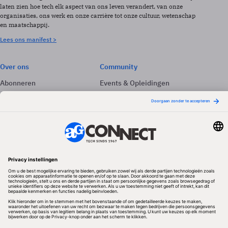
laten zien hoe tech elk aspect van ons leven verandert, van onze
organisaties, ons werk en onze carrière tot onze cultuur, wetenschap
en maatschappij.
Lees ons manifest >
Over ons
Community
Abonneren
Events & Opleidingen
Adverteren
Nieuwsbrieven
Contact
Vacatures
Colofon
Whitepapers
Onze app
Privacyinstellingen
Volg ons
Redactionele partner