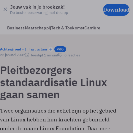
Jouw vak in je broekzak!
Download
De beste leeservaring met de app
Business
Maatschappij
Tech & Toekomst
Carrière
Achtergrond
Infrastructuur
PRO
22 januari 2007
leestijd 1 minuut
0 reacties
Pleitbezorgers
standaardisatie Linux
gaan samen
Twee organisaties die actief zijn op het gebied
van Linux hebben hun krachten gebundeld
onder de naam Linux Foundation. Daarmee