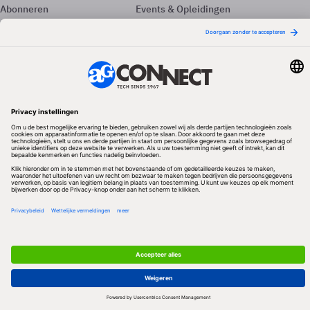
Abonneren
Events & Opleidingen
Adverteren
Nieuwsbrieven
Contact
Vacatures
Colofon
Whitepapers
Onze app
Privacyinstellingen
Volg ons
Redactionele partner
Algemene Voorwaarden & Copyrights
Privacy & Cookies