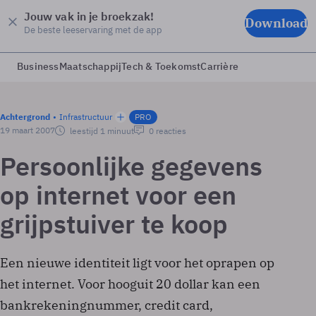
Jouw vak in je broekzak!
Download
De beste leeservaring met de app
Business
Maatschappij
Tech & Toekomst
Carrière
Achtergrond
Infrastructuur
PRO
19 maart 2007
leestijd 1 minuut
0 reacties
Persoonlijke gegevens
op internet voor een
grijpstuiver te koop
Een nieuwe identiteit ligt voor het oprapen op
het internet. Voor hooguit 20 dollar kan een
bankrekeningnummer, credit card,