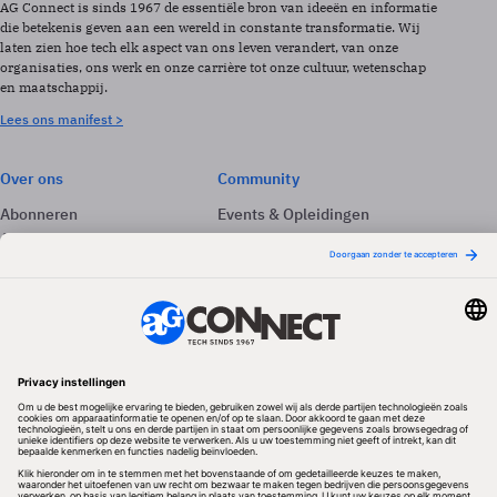
AG Connect is sinds 1967 de essentiële bron van ideeën en informatie
die betekenis geven aan een wereld in constante transformatie. Wij
laten zien hoe tech elk aspect van ons leven verandert, van onze
organisaties, ons werk en onze carrière tot onze cultuur, wetenschap
en maatschappij.
Lees ons manifest >
Over ons
Community
Abonneren
Events & Opleidingen
Adverteren
Nieuwsbrieven
Contact
Vacatures
Colofon
Whitepapers
Onze app
Privacyinstellingen
Volg ons
Redactionele partner