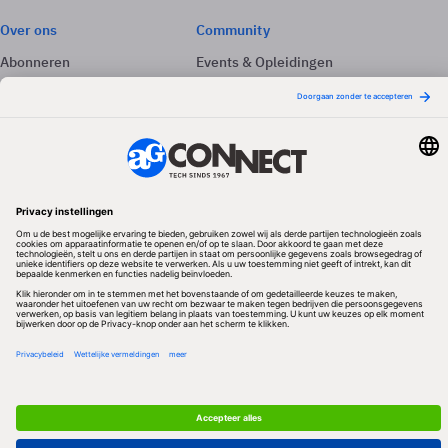
Over ons
Community
Abonneren
Events & Opleidingen
Adverteren
Nieuwsbrieven
Contact
Vacatures
Colofon
Whitepapers
Onze app
Privacyinstellingen
Volg ons
Redactionele partner
Algemene Voorwaarden & Copyrights
Privacy & Cookies