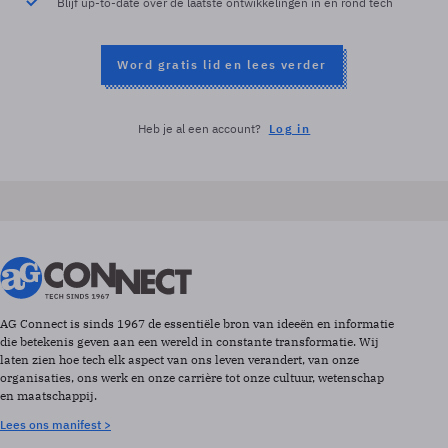
Blijf up-to-date over de laatste ontwikkelingen in en rond tech
Word gratis lid en lees verder
Heb je al een account?
Log in
AG Connect is sinds 1967 de essentiële bron van ideeën en informatie
die betekenis geven aan een wereld in constante transformatie. Wij
laten zien hoe tech elk aspect van ons leven verandert, van onze
organisaties, ons werk en onze carrière tot onze cultuur, wetenschap
en maatschappij.
Lees ons manifest >