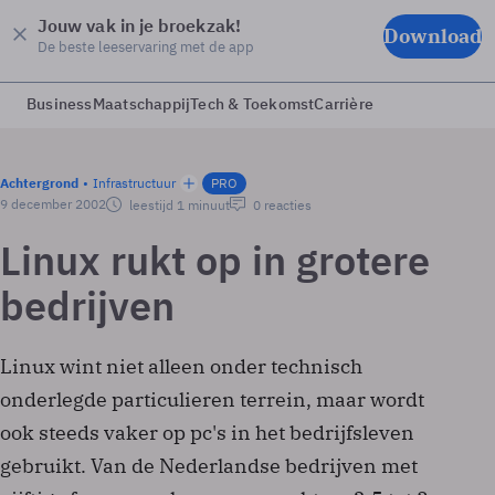
Jouw vak in je broekzak!
Download
De beste leeservaring met de app
Business
Maatschappij
Tech & Toekomst
Carrière
Achtergrond
Infrastructuur
PRO
9 december 2002
leestijd 1 minuut
0 reacties
Linux rukt op in grotere
bedrijven
Linux wint niet alleen onder technisch
onderlegde particulieren terrein, maar wordt
ook steeds vaker op pc's in het bedrijfsleven
gebruikt. Van de Nederlandse bedrijven met