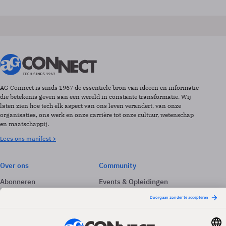
AG Connect is sinds 1967 de essentiële bron van ideeën en informatie
die betekenis geven aan een wereld in constante transformatie. Wij
laten zien hoe tech elk aspect van ons leven verandert, van onze
organisaties, ons werk en onze carrière tot onze cultuur, wetenschap
en maatschappij.
Lees ons manifest >
Over ons
Community
Abonneren
Events & Opleidingen
Adverteren
Nieuwsbrieven
Contact
Vacatures
Colofon
Whitepapers