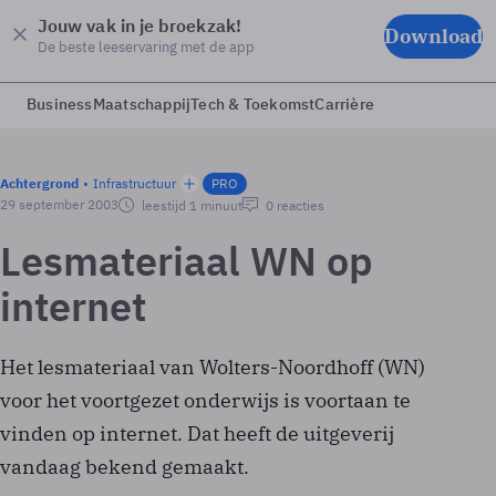
Jouw vak in je broekzak!
Download
De beste leeservaring met de app
Business
Maatschappij
Tech & Toekomst
Carrière
Achtergrond
Infrastructuur
PRO
29 september 2003
leestijd 1 minuut
0 reacties
Lesmateriaal WN op
internet
Het lesmateriaal van Wolters-Noordhoff (WN)
voor het voortgezet onderwijs is voortaan te
vinden op internet. Dat heeft de uitgeverij
vandaag bekend gemaakt.