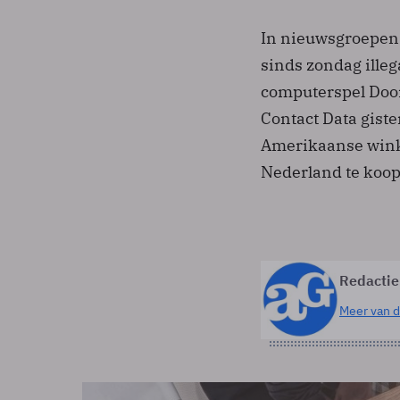
In nieuwsgroepen e
sinds zondag ille
computerspel Doom
Contact Data giste
Amerikaanse winke
Nederland te koop
Redactie
Meer van d