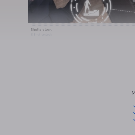
Shutterstock
© Shutterstock
M