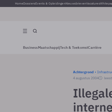
Home
Dossiers
Events & Opleidingen
Nieuwsbrieven
Vacatures
Whitepa
Business
Maatschappij
Tech & Toekomst
Carrière
Achtergrond
Infrastru
4 augustus 2004
leest
Illega
interne