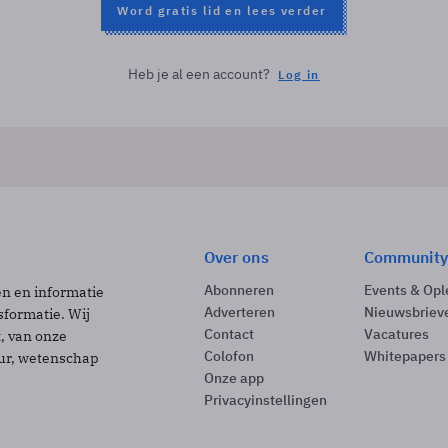
Word gratis lid en lees verder
Heb je al een account?
Log in
Over ons
Community
Abonneren
Events & Opl
ën en informatie
Adverteren
Nieuwsbriev
sformatie. Wij
Contact
Vacatures
t, van onze
Colofon
Whitepapers
uur, wetenschap
Onze app
Privacyinstellingen