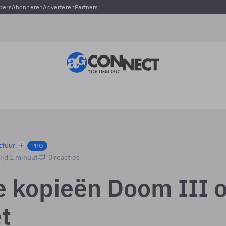
pers
Abonneren
Adverteren
Partners
ctuur
PRO
ijd 1 minuut
0 reacties
le kopieën Doom III 
t