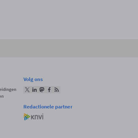
Volg ons
eidingen
en
Redactionele partner