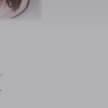
n:
rs