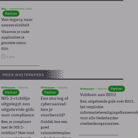
Blog
Soevereinteit, Cloud
Partner
Van legacy naar
soevereiniteit
Waarom je oude
applicaties je
grootste risico
zijn.
1 min
MEER WHITEPAPERS
Whitepaper
Security
Whitepaper
Security
Partner
Whitepaper
Security
Partner
Partner
Voldoen aan BIO2
NIS 2-richtlijn
Een storing of
Een uitgebreide gids over BIO2,
uitgelegd: een
cyberaanval:
het verplichte
uitgebreide gids
ben je
informatiebeveiligingsframewor
voor compliance
voorbereid?
voor alle Nederlandse
Ben je compliant
Ontdek hoe een
overheidsorganisaties.
met de NIS 2-
goed
richtlijn? Hier vind
calamiteitenplan