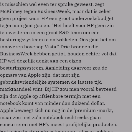
is misschien wel even ter sprake geweest, zegt
McKinney tegen BusinessWeek, maar dat is zeker
geen project waar HP een groot onderzoeksbudget
tegen aan gaat gooien. "Het heeft voor HP geen zin
te investeren in een groot R&D-team om een
besturingssysteem te ontwikkelen. Ons gaat het om
innoveren bovenop Vista." Drie bronnen die
BusinessWeek hebben getipt, houden echter vol dat
HP wel degelijk denkt aan een eigen
besturingssysteem. Aanleiding daarvoor zou de
opmars van Apple zijn, dat met zijn
gebruiksvriendelijke systemen de laatste tijd
marktaandeel wint. Bij HP zou men vooral bevreesd
zijn dat Apple op afzienbare termijn met een
notebook komt van minder dan duizend dollar.
Apple beweegt zich nu nog in de 'premium'-markt,
maar zou met zo'n notebook rechtreeks gaan
concurreren met HP's meest profijtelijke producten.
Het eigen besturingssysteem zou - alweer volgens