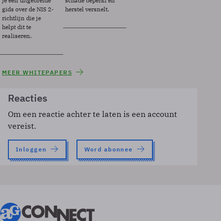
je een uitgebreide
schade beperkt en
gids over de NIS 2-
herstel versnelt.
richtlijn die je
helpt dit te
realiseren.
MEER WHITEPAPERS
Reacties
Om een reactie achter te laten is een account
vereist.
Inloggen
Word abonnee