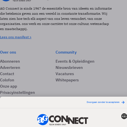
AG Connect is sinds 1967 de essentiële bron van ideeën en informatie
die betekenis geven aan een wereld in constante transformatie. Wij
laten zien hoe tech elk aspect van ons leven verandert, van onze
organisaties, ons werk en onze carrière tot onze cultuur, wetenschap
en maatschappij.
Lees ons manifest >
Over ons
Community
Abonneren
Events & Opleidingen
Adverteren
Nieuwsbrieven
Contact
Vacatures
Colofon
Whitepapers
Onze app
Privacyinstellingen
Volg ons