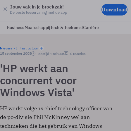
Jouw vak in je broekzak!
Download
De beste leeservaring met de app
Business
Maatschappij
Tech & Toekomst
Carrière
Nieuws
Infrastructuur
15 september 2008
leestijd 1 minuut
0 reacties
'HP werkt aan
concurrent voor
Windows Vista'
HP werkt volgens chief technology officer van
de pc-divisie Phil McKinney wel aan
technieken die het gebruik van Windows