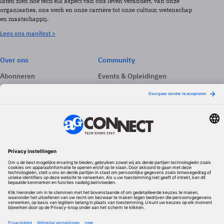
laten zien hoe tech elk aspect van ons leven verandert, van onze
organisaties, ons werk en onze carrière tot onze cultuur, wetenschap
en maatschappij.
Lees ons manifest >
Over ons
Community
Abonneren
Events & Opleidingen
Adverteren
Nieuwsbrieven
Contact
Vacatures
Colofon
Whitepapers
Onze app
Privacyinstellingen
Volg ons
Redactionele partner