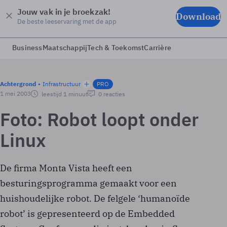
Jouw vak in je broekzak!
Download
De beste leeservaring met de app
Business
Maatschappij
Tech & Toekomst
Carrière
Achtergrond
Infrastructuur
PRO
1 mei 2003
leestijd 1 minuut
0 reacties
Foto: Robot loopt onder
Linux
De firma Monta Vista heeft een
besturingsprogramma gemaakt voor een
huishoudelijke robot. De felgele ‘humanoïde
robot’ is gepresenteerd op de Embedded