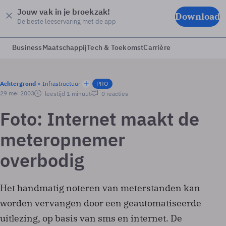
Jouw vak in je broekzak!
Download
De beste leeservaring met de app
Business
Maatschappij
Tech & Toekomst
Carrière
Achtergrond
Infrastructuur
PRO
29 mei 2003
leestijd 1 minuut
0 reacties
Foto: Internet maakt de
meteropnemer
overbodig
Het handmatig noteren van meterstanden kan
worden vervangen door een geautomatiseerde
uitlezing, op basis van sms en internet. De