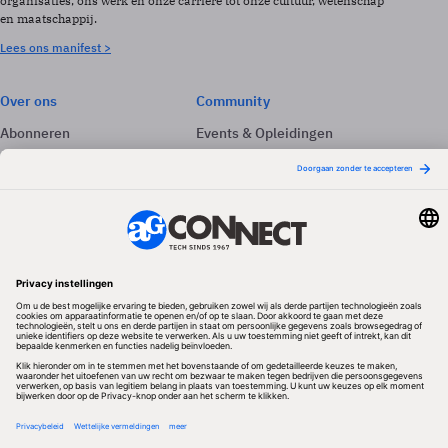
organisaties, ons werk en onze carrière tot onze cultuur, wetenschap
en maatschappij.
Lees ons manifest >
Over ons
Community
Abonneren
Events & Opleidingen
Adverteren
Nieuwsbrieven
Contact
Vacatures
Colofon
Whitepapers
Onze app
Privacyinstellingen
Volg ons
Redactionele partner