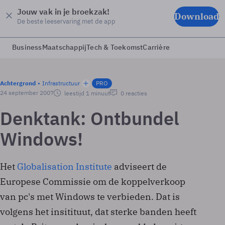
Jouw vak in je broekzak!
Download
De beste leeservaring met de app
Business
Maatschappij
Tech & Toekomst
Carrière
Achtergrond
Infrastructuur
PRO
24 september 2007
leestijd 1 minuut
0 reacties
Denktank: Ontbundel
Windows!
Het
Globalisation Institute
adviseert de
Europese Commissie om de koppelverkoop
van pc's met Windows te verbieden. Dat is
volgens het insitituut, dat sterke banden heeft