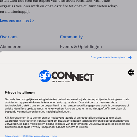
laten zien hoe tech elk aspect van ons leven verandert, van onze
organisaties, ons werk en onze carrière tot onze cultuur, wetenschap
en maatschappij.
Lees ons manifest >
Over ons
Community
Abonneren
Events & Opleidingen
Adverteren
Nieuwsbrieven
Contact
Vacatures
Colofon
Whitepapers
Onze app
Privacyinstellingen
Volg ons
Redactionele partner