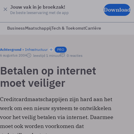
Jouw vak in je broekzak!
Download
De beste leeservaring met de app
Business
Maatschappij
Tech & Toekomst
Carrière
Achtergrond
Infrastructuur
PRO
6 augustus 2004
leestijd 1 minuut
0 reacties
Betalen op internet
moet veiliger
Creditcardmaatschappijen zijn hard aan het
werk om een nieuw systeem te ontwikkelen
voor het veilig betalen via internet. Daarmee
moet ook worden voorkomen dat