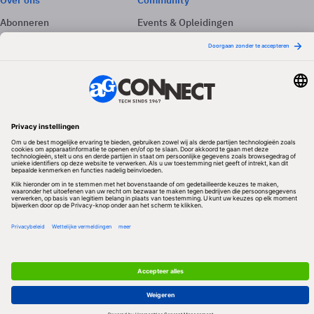
Over ons
Community
Abonneren
Events & Opleidingen
Adverteren
Nieuwsbrieven
Contact
Vacatures
Colofon
Whitepapers
Onze app
Privacyinstellingen
Volg ons
Redactionele partner
Algemene Voorwaarden & Copyrights
Privacy & Cookies