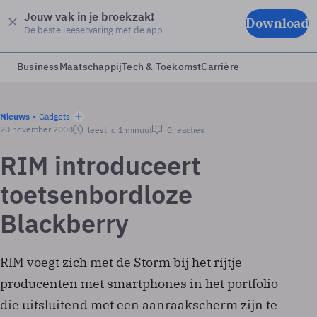
Jouw vak in je broekzak!
Download
De beste leeservaring met de app
Business
Maatschappij
Tech & Toekomst
Carrière
Nieuws
Gadgets
20 november 2008
leestijd 1 minuut
0 reacties
RIM introduceert
toetsenbordloze
Blackberry
RIM voegt zich met de Storm bij het rijtje
producenten met smartphones in het portfolio
die uitsluitend met een aanraakscherm zijn te