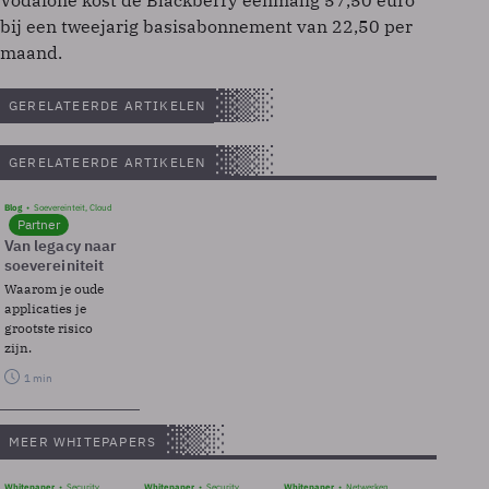
Vodafone kost de Blackberry eenmalig 57,50 euro
bij een tweejarig basisabonnement van 22,50 per
maand.
GERELATEERDE ARTIKELEN
GERELATEERDE ARTIKELEN
Blog
Soevereinteit, Cloud
Partner
Van legacy naar
soevereiniteit
Waarom je oude
applicaties je
grootste risico
zijn.
1 min
MEER WHITEPAPERS
Whitepaper
Security
Whitepaper
Security
Whitepaper
Netwerken