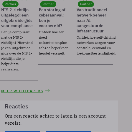
Partner
Partner
Partner
NIS 2-richtlijn
Een storing of
Van traditioneel
uitgelegd: een
cyberaanval:
netwerkbeheer
uitgebreide gids
ben je
naar AI
voor compliance
voorbereid?
aangestuurde
infrastructuur
Ben je compliant
Ontdek hoe een
met de NIS 2-
goed
Ontdek hoe self-driving
richtlijn? Hier vind
calamiteitenplan
netwerken zorgen voor
je een uitgebreide
schade beperkt en
controle, eenvoud en
gids over de NIS 2-
herstel versnelt.
toekomstbestendigheid.
richtlijn die je
helpt dit te
realiseren.
MEER WHITEPAPERS
Reacties
Om een reactie achter te laten is een account
vereist.