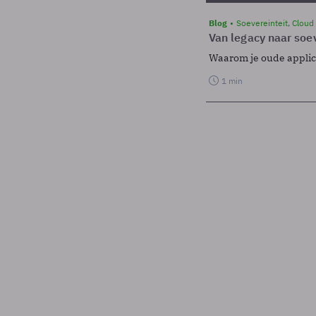
Blog
Soevereinteit, Cloud
Van legacy naar soev
Waarom je oude applicat
1 min