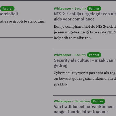
Partner
Whitepaper
Security
Partner
ereiniteit
NIS 2-richtlijn uitgelegd: een u
gids voor compliance
ies je grootste risico zijn.
Ben je compliant met de NIS 2-richtl
je een uitgebreide gids over de NIS 2-
helpt dit te realiseren.
Whitepaper
Security
Partner
Security als cultuur - maak van
gedrag
Cybersecurity werkt pas echt als reg
en bewust gedrag samenkomen in de
praktijk.
Whitepaper
Netwerken
Partner
Van traditioneel netwerkbeheer
aangestuurde infrastructuur