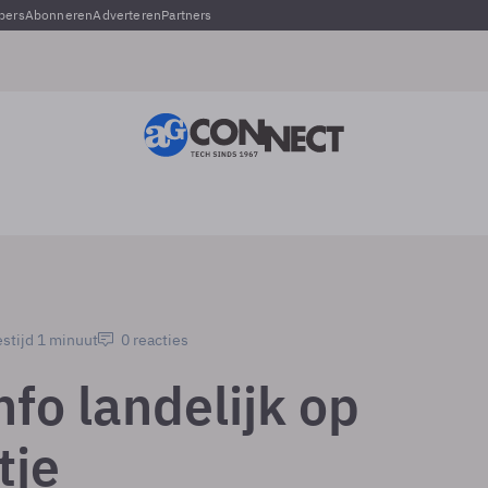
pers
Abonneren
Adverteren
Partners
stijd 1 minuut
0 reacties
fo landelijk op
tje