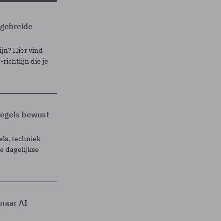
itgebreide
ijn? Hier vind
richtlijn die je
 regels bewust
els, techniek
 dagelijkse
 naar AI