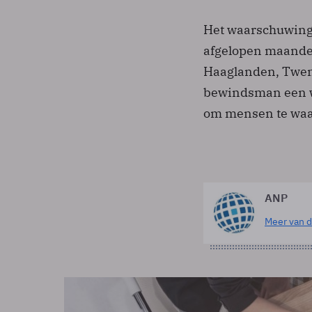
Het waarschuwings
afgelopen maanden
Haaglanden, Twen
bewindsman een w
om mensen te waar
ANP
Meer van d