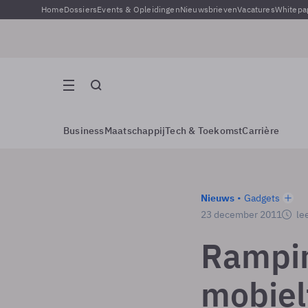
Home
Dossiers
Events & Opleidingen
Nieuwsbrieven
Vacatures
Whitepa
Business
Maatschappij
Tech & Toekomst
Carrière
Nieuws
Gadgets
23 december 2011
lee
Rampin
mobiel