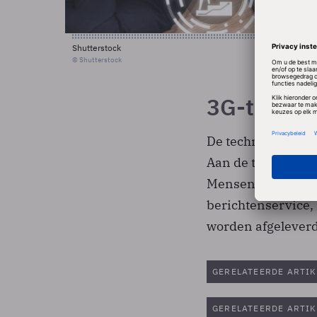
Shutterstock
© Shutterstock
3G-toepas
De techniek van N
Aan de toepassing
Mensen moeten hun 
berichtenservice,
worden afgeleverd
GERELATEERDE ARTIK
GERELATEERDE ARTIK