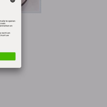
GSM).
eld.