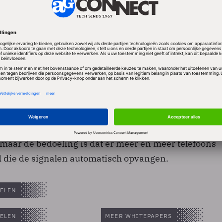
sing moet beter
L-Alert werkt goed via telefoons op het 2G netwerk (
 via het 3G-netwerk (smartphones) wordt nog gesleut
telefoon nog veelal via internet instellen op de
 maar de bedoeling is dat er meer en meer telefoons
 die de signalen automatisch opvangen.
ELEN
ELEN
MEER WHITEPAPERS