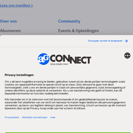
Lees ons manifest >
Over ons
Community
Abonneren
Events & Opleidingen
Adverteren
Nieuwsbrieven
Contact
Vacatures
Colofon
Whitepapers
Onze app
Privacyinstellingen
Volg ons
Redactionele partner
Algemene Voorwaarden & Copyrights