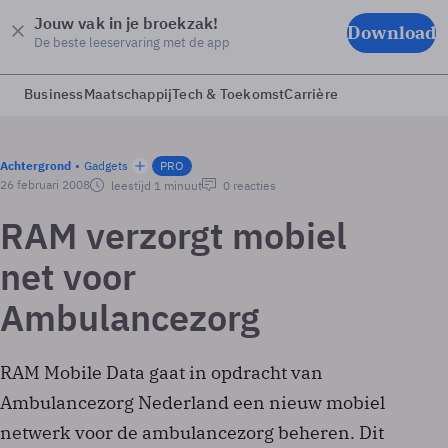
Jouw vak in je broekzak!
Download
De beste leeservaring met de app
Business
Maatschappij
Tech & Toekomst
Carrière
Achtergrond
Gadgets
PRO
26 februari 2008
leestijd 1 minuut
0 reacties
RAM verzorgt mobiel
net voor
Ambulancezorg
RAM Mobile Data gaat in opdracht van
Ambulancezorg Nederland een nieuw mobiel
netwerk voor de ambulancezorg beheren. Dit