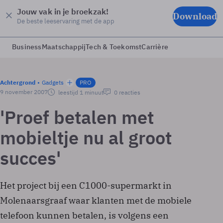
Jouw vak in je broekzak!
Download
De beste leeservaring met de app
Business
Maatschappij
Tech & Toekomst
Carrière
Achtergrond
Gadgets
PRO
9 november 2007
leestijd 1 minuut
0 reacties
'Proef betalen met
mobieltje nu al groot
succes'
Het project bij een C1000-supermarkt in
Molenaarsgraaf waar klanten met de mobiele
telefoon kunnen betalen, is volgens een