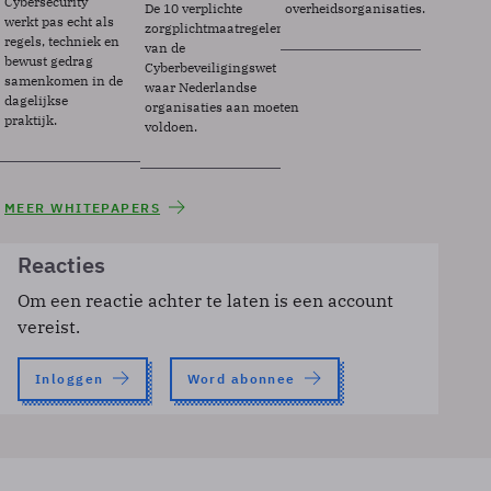
Cybersecurity
De 10 verplichte
overheidsorganisaties.
werkt pas echt als
zorgplichtmaatregelen
regels, techniek en
van de
bewust gedrag
Cyberbeveiligingswet
samenkomen in de
waar Nederlandse
dagelijkse
organisaties aan moeten
praktijk.
voldoen.
MEER WHITEPAPERS
Reacties
Om een reactie achter te laten is een account
vereist.
Inloggen
Word abonnee