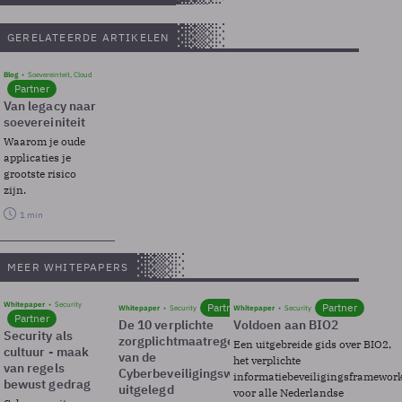
GERELATEERDE ARTIKELEN
Blog
Soevereinteit, Cloud
Partner
Van legacy naar
soevereiniteit
Waarom je oude
applicaties je
grootste risico
zijn.
1 min
MEER WHITEPAPERS
Whitepaper
Security
Partner
Partner
Whitepaper
Security
Whitepaper
Security
Partner
De 10 verplichte
Voldoen aan BIO2
Security als
zorgplichtmaatregelen
Een uitgebreide gids over BIO2,
cultuur - maak
van de
het verplichte
van regels
Cyberbeveiligingswet
informatiebeveiligingsframewor
bewust gedrag
uitgelegd
voor alle Nederlandse