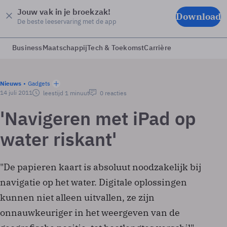
Jouw vak in je broekzak!
Download
De beste leeservaring met de app
Business
Maatschappij
Tech & Toekomst
Carrière
Nieuws
Gadgets
14 juli 2011
leestijd 1 minuut
0 reacties
'Navigeren met iPad op
water riskant'
"De papieren kaart is absoluut noodzakelijk bij
navigatie op het water. Digitale oplossingen
kunnen niet alleen uitvallen, ze zijn
onnauwkeuriger in het weergeven van de