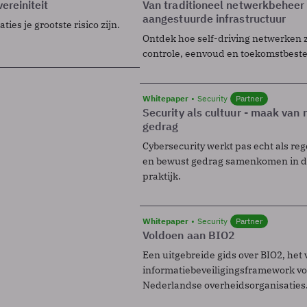
ereiniteit
Van traditioneel netwerkbeheer
aangestuurde infrastructuur
ies je grootste risico zijn.
Ontdek hoe self-driving netwerken 
controle, eenvoud en toekomstbest
Whitepaper
Security
Partner
Security als cultuur - maak van
gedrag
Cybersecurity werkt pas echt als reg
en bewust gedrag samenkomen in de
praktijk.
Whitepaper
Security
Partner
Voldoen aan BIO2
Een uitgebreide gids over BIO2, het 
informatiebeveiligingsframework voo
Nederlandse overheidsorganisaties