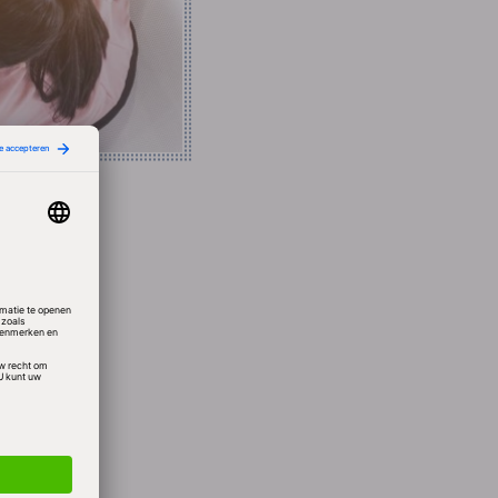
eel
toe aan
uiting
jn
s een