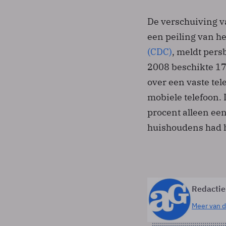
De verschuiving va
een peiling van h
(CDC)
, meldt pers
2008 beschikte 17
over een vaste tel
mobiele telefoon. 
procent alleen een
huishoudens had h
Redactie
Meer van d