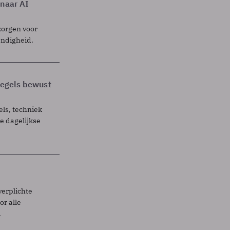
 naar AI
zorgen voor
endigheid.
 regels bewust
els, techniek
 dagelijkse
verplichte
r alle
.