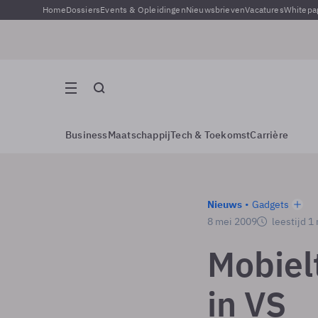
Home
Dossiers
Events & Opleidingen
Nieuwsbrieven
Vacatures
Whitepa
Business
Maatschappij
Tech & Toekomst
Carrière
Nieuws
Gadgets
8 mei 2009
leestijd 1
Mobielt
in VS