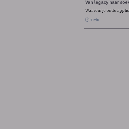
Van legacy naar soev
Waarom je oude applicat
1 min