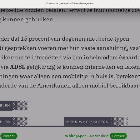
ng. Maar steeds meer Amerikanen vragen zich af wa
hetzelfde zouden betalen, terwijl ze hun mobieltje zo
eg kunnen gebruiken.
rder dat 15 procent van degenen met beide typen
it gesprekken voeren met hun vaste aansluiting, vaa
uiken om te internetten via een inbelmodem (waardo
m via
ADSL
gelijktijdig te kunnen internetten en faxen
ingen waar alleen een mobieltje in huis is, betekent 
enderde van de Amerikanen alleen mobiel bereikbaar 
ELEN
ELEN
MEER WHITEPAPERS
Partner
Whitepaper
Netwerken
Partner