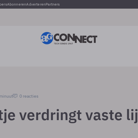
pers
Abonneren
Adverteren
Partners
 minuut
0 reacties
je verdringt vaste li