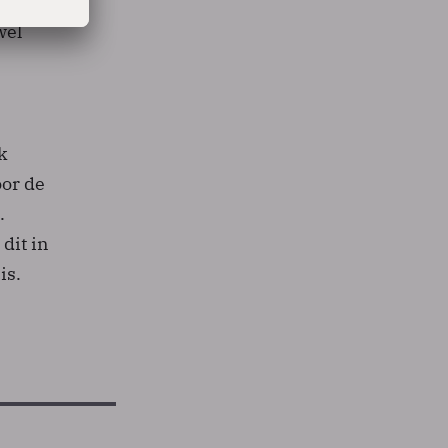
arom
wel
k
or de
.
dit in
is.