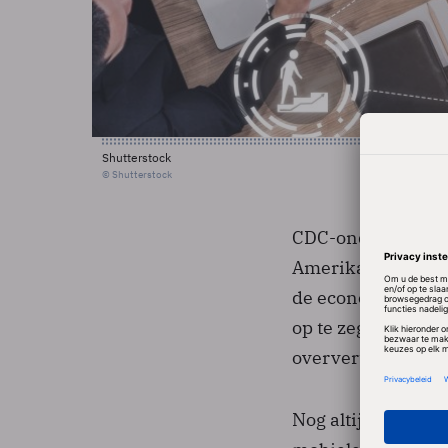
Shutterstock
© Shutterstock
CDC-onderzoeker S
Amerikanen dat al
de economische re
op te zeggen. Laa
oververtegenwoord
Nog altijd hebben