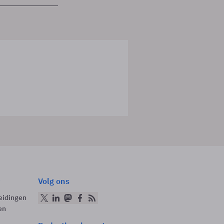
Volg ons
eidingen
en