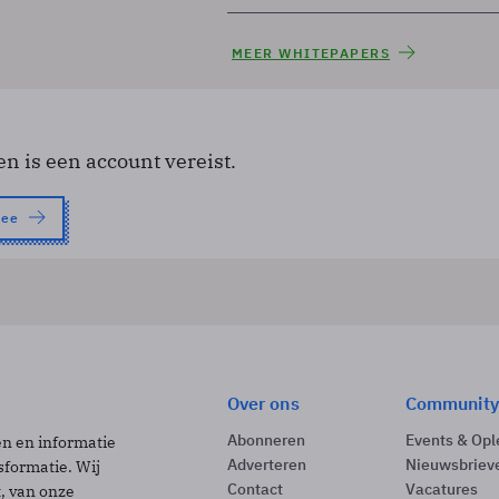
MEER WHITEPAPERS
en is een account vereist.
nee
Over ons
Community
Abonneren
Events & Opl
ën en informatie
Adverteren
Nieuwsbriev
sformatie. Wij
Contact
Vacatures
t, van onze