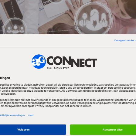
tephen Blumberg schrijft de toename van het aand
leen mobiel kan bellen en gebeld kan worden deels 
cessie. Huishoudens bezuinigen door de vaste aansl
gbetaalden, jongeren, renteniers en
Spaanstaligen
zi
igd in de groep met alleen een mobiele telefoon.
 6 van de 10 huishoudens in de VS zowel een vaste al