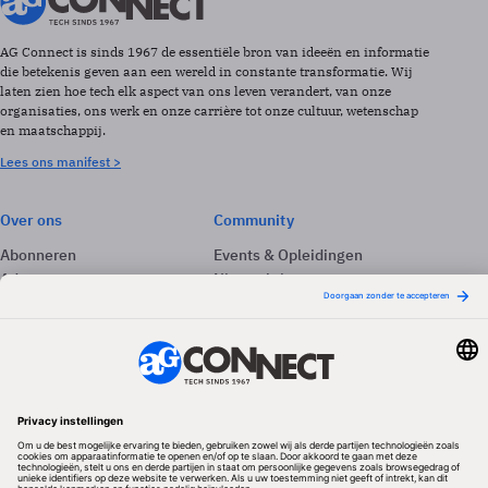
AG Connect is sinds 1967 de essentiële bron van ideeën en informatie
die betekenis geven aan een wereld in constante transformatie. Wij
laten zien hoe tech elk aspect van ons leven verandert, van onze
organisaties, ons werk en onze carrière tot onze cultuur, wetenschap
en maatschappij.
Lees ons manifest >
Over ons
Community
Abonneren
Events & Opleidingen
Adverteren
Nieuwsbrieven
Contact
Vacatures
Colofon
Whitepapers
Onze app
Privacyinstellingen
Volg ons