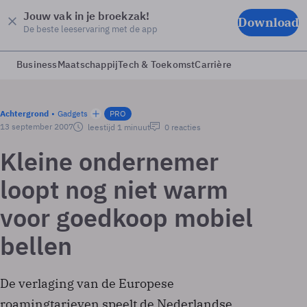
Jouw vak in je broekzak!
Download
De beste leeservaring met de app
Business
Maatschappij
Tech & Toekomst
Carrière
Achtergrond
Gadgets
PRO
13 september 2007
leestijd 1 minuut
0 reacties
Kleine ondernemer
loopt nog niet warm
voor goedkoop mobiel
bellen
De verlaging van de Europese
roamingtarieven speelt de Nederlandse