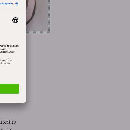
na
ook
nezen
teit is