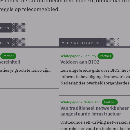
iPhones die ChinaUnicom distribueert, omdat dat in s
regels op telecomgebied.
ELEN
ELEN
MEER WHITEPAPERS
Partner
Whitepaper
Security
Partner
ereiniteit
Voldoen aan BIO2
ies je grootste risico zijn.
Een uitgebreide gids over BIO2, het 
informatiebeveiligingsframework voo
Nederlandse overheidsorganisaties
Whitepaper
Netwerken
Partner
Van traditioneel netwerkbeheer
aangestuurde infrastructuur
Ontdek hoe self-driving netwerken 
controle, eenvoud en toekomstbest