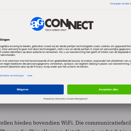
rzaak voor het uitblijven van een stormloop is
 prijs. Zonder abonnement kost de iPhone 3GS in Chi
veel duurder dan in het buitenland, en bijvoorbeeld 
eer dan men er in HongKong voor moet betalen. Chi
s zien, betrekken het toestel dan ook liever in het
tellen bieden bovendien WiFi. Die communicatiefacili