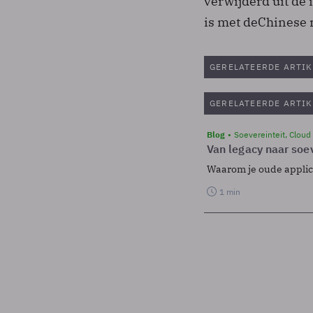
verwijderd uit de 
is met deChinese 
GERELATEERDE ARTIK
GERELATEERDE ARTIK
Blog
Soevereinteit, Cloud
Van legacy naar soev
Waarom je oude applicat
1 min