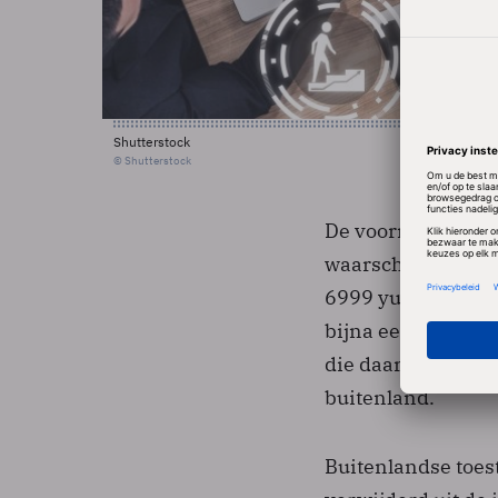
Shutterstock
© Shutterstock
De voornaamste oo
waarschijnlijk de
6999 yuan. Dat is 
bijna een kwart m
die daartoe de kan
buitenland.
Buitenlandse toes