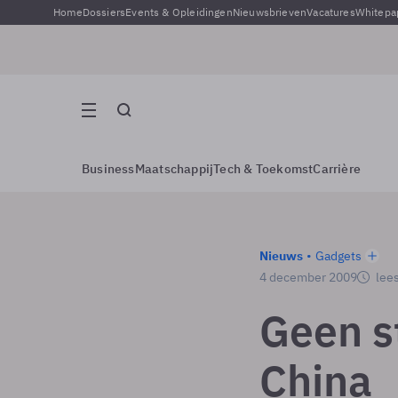
Home
Dossiers
Events & Opleidingen
Nieuwsbrieven
Vacatures
Whitepa
Business
Maatschappij
Tech & Toekomst
Carrière
Nieuws
Gadgets
4 december 2009
lees
Geen s
China