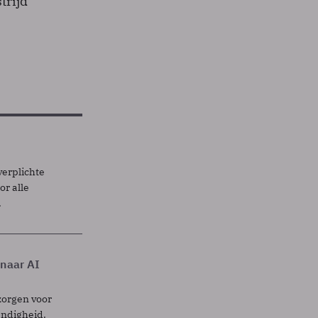
trijd
verplichte
r alle
.
 naar AI
zorgen voor
endigheid.