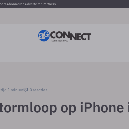
pers
Abonneren
Adverteren
Partners
tijd 1 minuut
0 reacties
tormloop op iPhone 