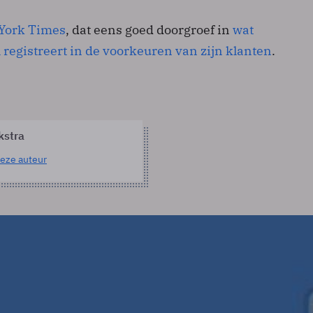
York Times
, dat eens goed doorgroef in
wat
registreert in de voorkeuren van zijn klanten
.
kstra
eze auteur