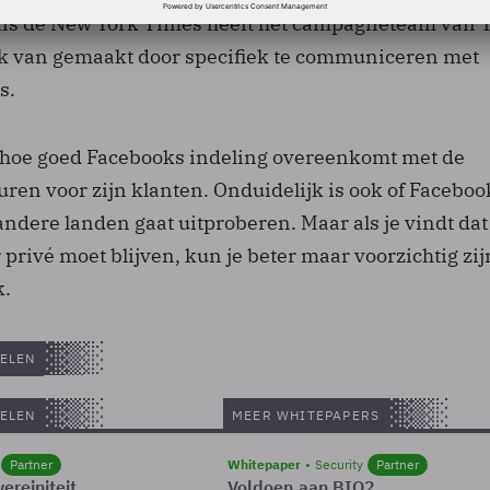
ens de New York Times heeft het campagneteam van
ik van gemaakt door specifiek te communiceren met
s.
k hoe goed Facebooks indeling overeenkomt met de
ren voor zijn klanten. Onduidelijk is ook of Faceboo
 andere landen gaat uitproberen. Maar als je vindt dat
 privé moet blijven, kun je beter maar voorzichtig zi
k.
ELEN
ELEN
MEER WHITEPAPERS
Partner
Whitepaper
Security
Partner
ereiniteit
Voldoen aan BIO2