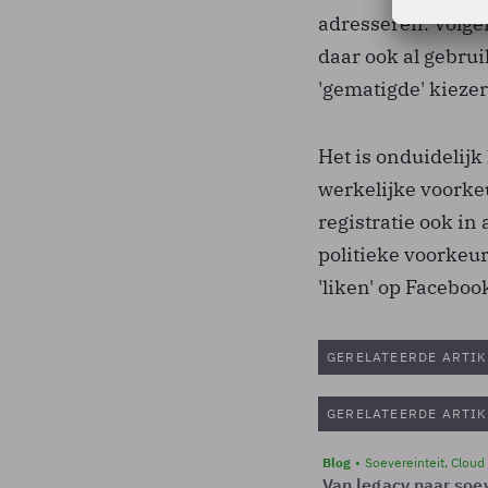
adresseren. Volg
daar ook al gebru
'gematigde' kiezer
Het is onduidelij
werkelijke voorkeu
registratie ook in
politieke voorkeur
'liken' op Faceboo
GERELATEERDE ARTIK
GERELATEERDE ARTIK
Blog
Soevereinteit, Cloud
Van legacy naar soev