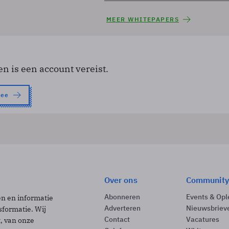
MEER WHITEPAPERS
en is een account vereist.
nee
Over ons
Community
Abonneren
Events & Opl
ën en informatie
Adverteren
Nieuwsbriev
sformatie. Wij
Contact
Vacatures
t, van onze