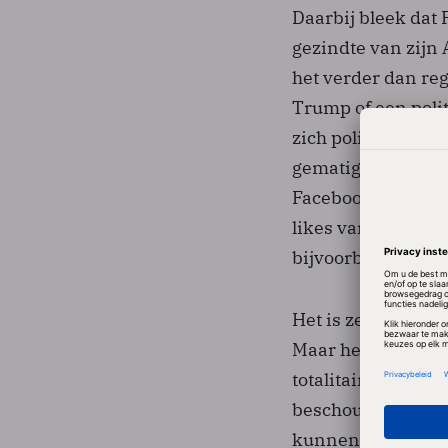
Daarbij bleek dat 
gezindte van zijn 
het verder dan re
Trump of een poli
zich politiek niet 
gematigden of con
Facebook-klanten 
likes van Faceboo
bijvoorbeeld Hillar
Het is zeker niet 
Maar het is wel op
totalitaire regim
beschouwd. Ongetw
kunnen zo hun boo