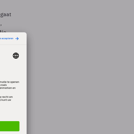
 gaat
,
die
an de
et de
lanten.
uiten
tijen
willen