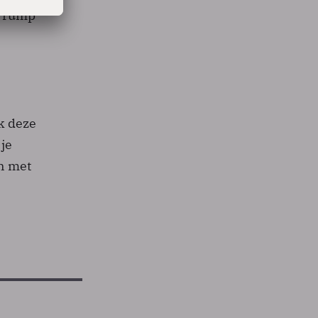
 Trump
k deze
 je
jn met