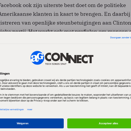
Facebook ook zijn uiterste best doet om de politieke
Amerikaanse klanten in kaart te brengen. En daarbij
gistreren van openlijke steunbetuigingen aan Clinton
tieke partij. Het werkt ook met profielen om mensen 
profileren op Facebook toch in te delen bij liberalen,
servatieven. Daartoe worden de verzamelde 'likes' v
die geen politieke voorkeur vertonen, vergeleken m
k-klanten die wel politiek kleur bekennen door
y Clinton te 'liken'.
het enige gegeven dat Facebook verzamelt over zijn k
merkelijk dat het nu gegevens verzamelt die toch - b
es - heel algemeen als privé-aangelegenheid worden
ijfeld nu ook weer met winstoogmerk. Politieke par
dschappen beter afstemmen op de doelgroep die ze 