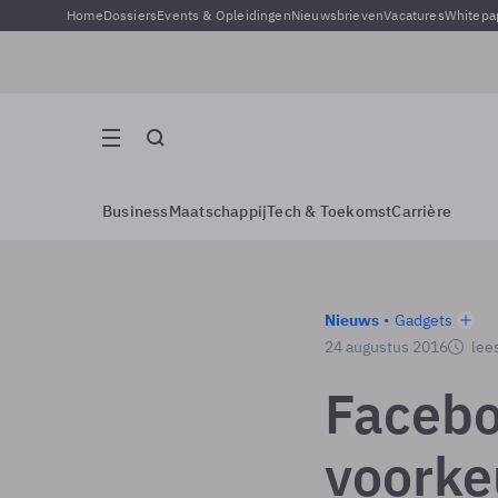
Home
Dossiers
Events & Opleidingen
Nieuwsbrieven
Vacatures
Whitepa
Business
Maatschappij
Tech & Toekomst
Carrière
Nieuws
Gadgets
24 augustus 2016
lees
Faceboo
voorke