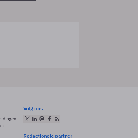
Volg ons
eidingen
en
Redactionele partner