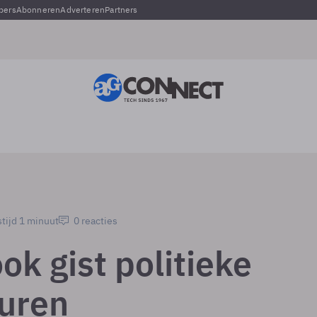
pers
Abonneren
Adverteren
Partners
tijd 1 minuut
0 reacties
k gist politieke
uren