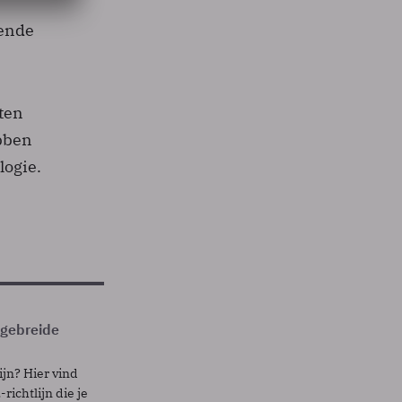
eende
ten
bben
logie.
itgebreide
ijn? Hier vind
richtlijn die je