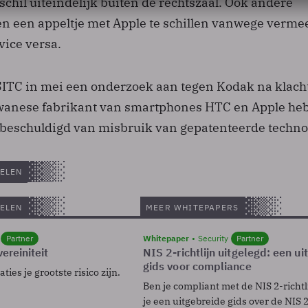
schil uiteindelijk buiten de rechtszaal. Ook andere
n een appeltje met Apple te schillen vanwege verm
vice versa.
ITC in mei een onderzoek aan tegen Kodak na klach
iwanese fabrikant van smartphones HTC en Apple he
 beschuldigd van misbruik van gepatenteerde techno
ELEN
ELEN
MEER WHITEPAPERS
Partner
Whitepaper
Security
Partner
ereiniteit
NIS 2-richtlijn uitgelegd: een u
gids voor compliance
ies je grootste risico zijn.
Ben je compliant met de NIS 2-richtl
je een uitgebreide gids over de NIS 2-