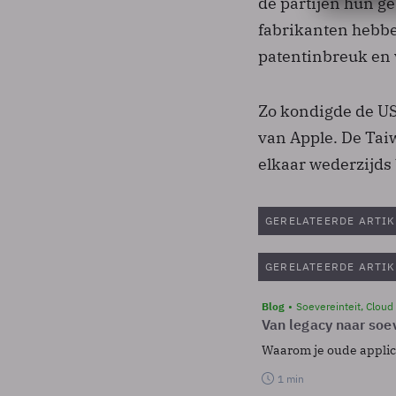
de partijen hun ge
fabrikanten hebbe
patentinbreuk en 
Zo kondigde de US
van Apple. De Ta
elkaar wederzijds
GERELATEERDE ARTIK
GERELATEERDE ARTIK
Blog
Soevereinteit, Cloud
Van legacy naar soev
Waarom je oude applicat
1 min