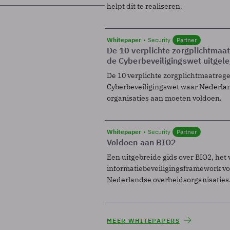
helpt dit te realiseren.
Whitepaper
Security
Partner
De 10 verplichte zorgplichtmaa
de Cyberbeveiligingswet uitgel
De 10 verplichte zorgplichtmaatreg
Cyberbeveiligingswet waar Nederla
organisaties aan moeten voldoen.
Whitepaper
Security
Partner
Voldoen aan BIO2
Een uitgebreide gids over BIO2, het 
informatiebeveiligingsframework voo
Nederlandse overheidsorganisaties
MEER WHITEPAPERS