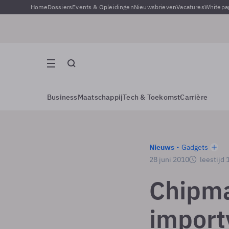
Home
Dossiers
Events & Opleidingen
Nieuwsbrieven
Vacatures
Whitepa
Business
Maatschappij
Tech & Toekomst
Carrière
Nieuws
Gadgets
28 juni 2010
leestijd 
Chipma
import