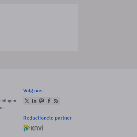
Volg ons
eidingen
en
Redactionele partner