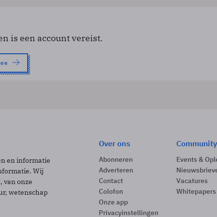
en is een account vereist.
nee
Over ons
Community
Abonneren
Events & Opl
ën en informatie
Adverteren
Nieuwsbriev
sformatie. Wij
Contact
Vacatures
t, van onze
Colofon
Whitepapers
uur, wetenschap
Onze app
Privacyinstellingen