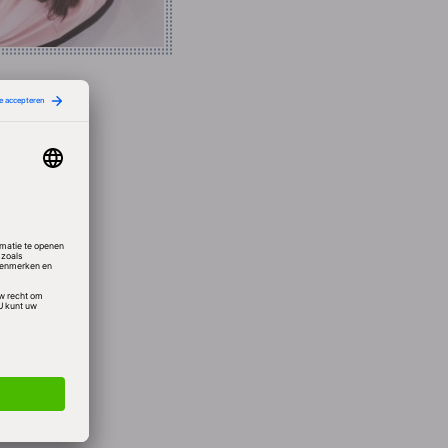
maakt
reau
egelen