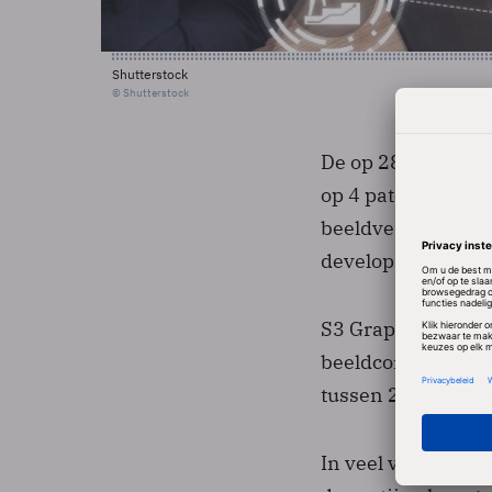
Shutterstock
© Shutterstock
De op 28 mei inge
op 4 patenten van
beeldverwerking e
development kit (
S3 Graphics vroeg
beeldcompressie.
tussen 2003 en 200
In veel vergelijkb