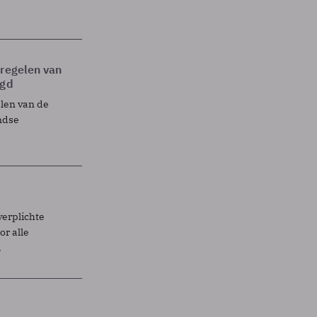
tregelen van
egd
elen van de
ndse
verplichte
r alle
.