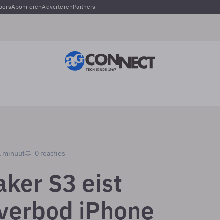
pers
Abonneren
Adverteren
Partners
1 minuut
0 reacties
ker S3 eist
verbod iPhone