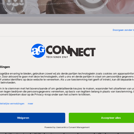
diende klacht stelt dat Apple inbreuk zou hebben ge
 de chipmaker. Het gaat om technologie voor
n compressie. Volgens S3 levert Apple een software
SDK) met een aangepaste versie van die technologie.
 in 2007 patent aan op zijn vindingen voor
 Op basis daarvan kende het Amerikaanse octrooibu
6 in totaal 4 patenten toe.
are gevallen komt het nooit tot een rechtszaak maar r