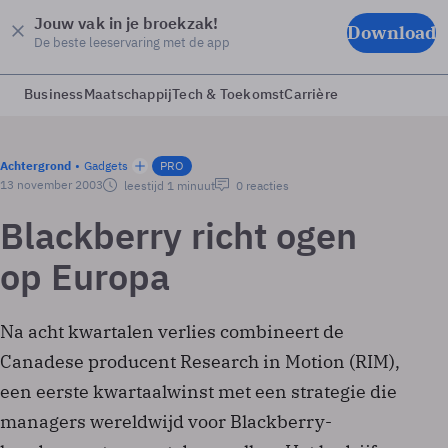
Jouw vak in je broekzak!
Download
De beste leeservaring met de app
Business
Maatschappij
Tech & Toekomst
Carrière
Achtergrond
Gadgets
PRO
13 november 2003
leestijd 1 minuut
0 reacties
Blackberry richt ogen
op Europa
Na acht kwartalen verlies combineert de
Canadese producent Research in Motion (RIM),
een eerste kwartaalwinst met een strategie die
managers wereldwijd voor Blackberry-