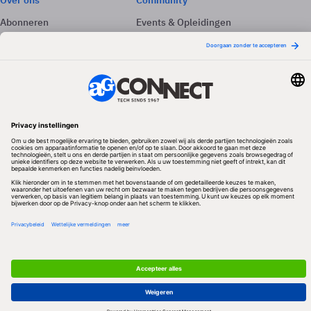
Over ons
Community
Abonneren
Events & Opleidingen
Adverteren
Nieuwsbrieven
Contact
Vacatures
Colofon
Whitepapers
Onze app
Privacyinstellingen
Volg ons
Redactionele partner
Algemene Voorwaarden & Copyrights
Privacy & Cookies