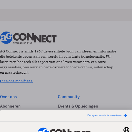
AG Connect is sinds 1967 de essentiële bron van ideeën en informatie
die betekenis geven aan een wereld in constante transformatie. Wij
laten zien hoe tech elk aspect van ons leven verandert, van onze
organisaties, ons werk en onze carrière tot onze cultuur, wetenschap
en maatschappij.
Lees ons manifest >
Over ons
Community
Abonneren
Events & Opleidingen
Adverteren
Nieuwsbrieven
Contact
Vacatures
Colofon
Whitepapers