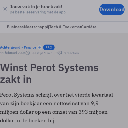
Jouw vak in je broekzak!
Download
De beste leeservaring met de app
Business
Maatschappij
Tech & Toekomst
Carrière
Achtergrond
Finance
PRO
11 februari 2004
leestijd 1 minuut
0 reacties
Winst Perot Systems
zakt in
Perot Systems schrijft over het vierde kwartaal
van zijn boekjaar een nettowinst van 9,9
miljoen dollar op een omzet van 393 miljoen
dollar in de boeken bij.