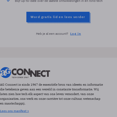
Blijf up-to-date over de laatste ontwikkelingen in en rond tech
Word gratis lid en lees verder
Heb je al een account?
Log in
AG Connect is sinds 1967 de essentiële bron van ideeën en informatie
die betekenis geven aan een wereld in constante transformatie. Wij
laten zien hoe tech elk aspect van ons leven verandert, van onze
organisaties, ons werk en onze carrière tot onze cultuur, wetenschap
en maatschappij.
Lees ons manifest >