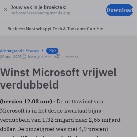
Jouw vak in je broekzak!
Download
De beste leeservaring met de app
Business
Maatschappij
Tech & Toekomst
Carrière
Achtergrond
Finance
PRO
29 april 2005
leestijd 1 minuut
0 reacties
Winst Microsoft vrijwel
verdubbeld
(herzien 12.03 uur)
- De nettowinst van
Microsoft is in het derde kwartaal bijna
verdubbeld van 1,32 miljard naar 2,65 miljard
dollar. De omzetgroei was met 4,9 procent