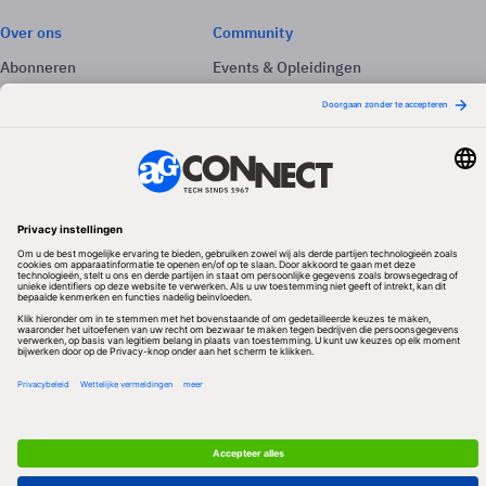
Over ons
Community
Abonneren
Events & Opleidingen
Adverteren
Nieuwsbrieven
Contact
Vacatures
Colofon
Whitepapers
Onze app
Privacyinstellingen
Volg ons
Redactionele partner
Algemene Voorwaarden & Copyrights
Privacy & Cookies