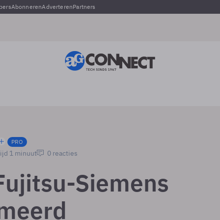
pers
Abonneren
Adverteren
Partners
PRO
ijd 1 minuut
0 reacties
Fujitsu-Siemens
imeerd