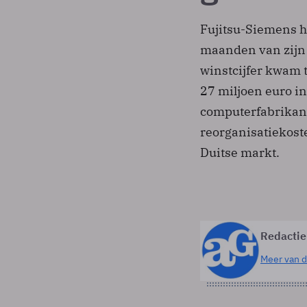
Fujitsu-Siemens he
maanden van zijn 
winstcijfer kwam t
27 miljoen euro in
computerfabrikan
reorganisatiekost
Duitse markt.
Redactie
Meer van d