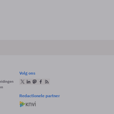
Volg ons
eidingen
en
Redactionele partner