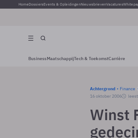
Home
Dossiers
Events & Opleidingen
Nieuwsbrieven
Vacatures
Whitepa
Business
Maatschappij
Tech & Toekomst
Carrière
Achtergrond
Finance
16 oktober 2006
leest
Winst 
gedec