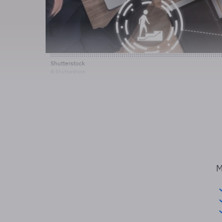
Shutterstock
© Shutterstock
M