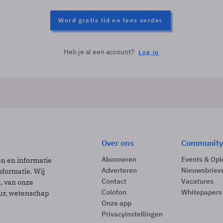
Word gratis lid en lees verder
Heb je al een account?
Log in
Over ons
Community
Abonneren
Events & Opl
ën en informatie
Adverteren
Nieuwsbriev
sformatie. Wij
Contact
Vacatures
t, van onze
Colofon
Whitepapers
uur, wetenschap
Onze app
Privacyinstellingen