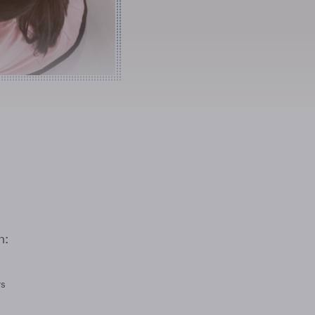
n:
rs