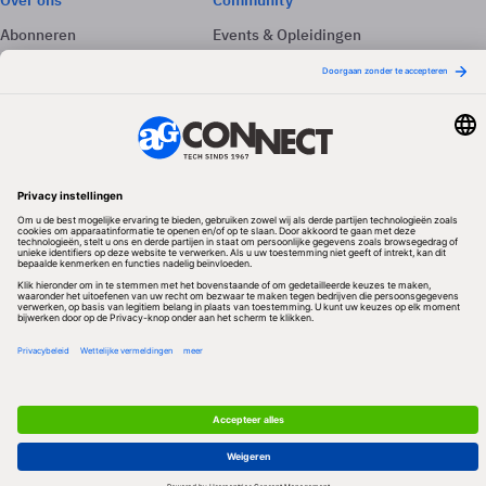
Over ons
Community
Abonneren
Events & Opleidingen
Adverteren
Nieuwsbrieven
Contact
Vacatures
Colofon
Whitepapers
Onze app
Privacyinstellingen
Volg ons
Redactionele partner
Algemene Voorwaarden & Copyrights
Privacy & Cookies