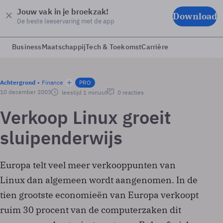
Jouw vak in je broekzak!
Download
De beste leeservaring met de app
Business
Maatschappij
Tech & Toekomst
Carrière
Achtergrond
Finance
PRO
10 december 2003
leestijd 1 minuut
0 reacties
Verkoop Linux groeit
sluipenderwijs
Europa telt veel meer verkooppunten van
Linux dan algemeen wordt aangenomen. In de
tien grootste economieën van Europa verkoopt
ruim 30 procent van de computerzaken dit