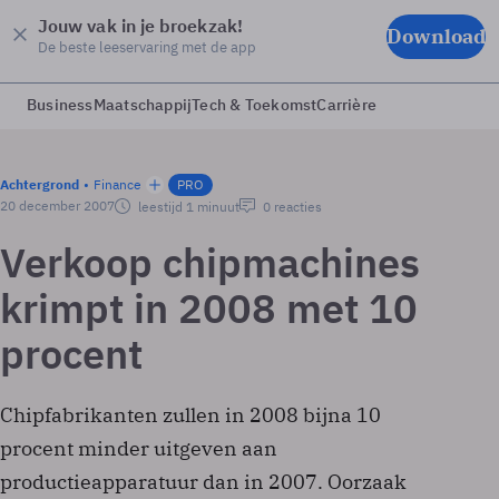
Jouw vak in je broekzak!
Download
De beste leeservaring met de app
Business
Maatschappij
Tech & Toekomst
Carrière
Achtergrond
Finance
PRO
20 december 2007
leestijd 1 minuut
0 reacties
Verkoop chipmachines
krimpt in 2008 met 10
procent
Chipfabrikanten zullen in 2008 bijna 10
procent minder uitgeven aan
productieapparatuur dan in 2007. Oorzaak