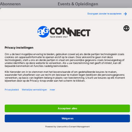
Abonneren
Events & Opleidingen
Adverteren
Nieuwsbrieven
Contact
Vacatures
Colofon
Whitepapers
Onze app
Privacyinstellingen
Volg ons
Redactionele partner
Algemene Voorwaarden & Copyrights
Privacy & Cookies