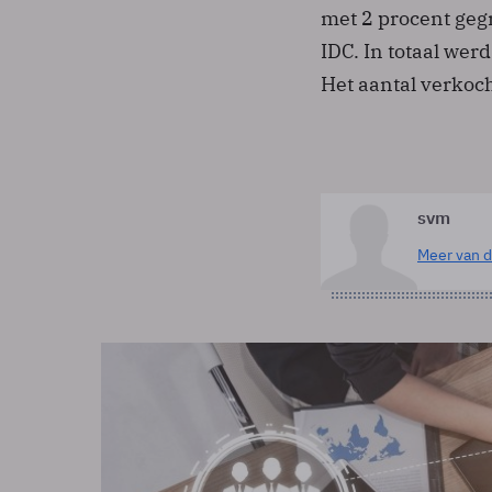
met 2 procent gegr
IDC. In totaal wer
Het aantal verkoch
svm
Meer van d