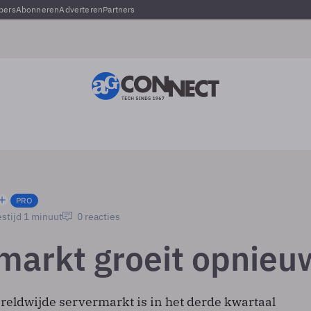
pers
Abonneren
Adverteren
Partners
PRO
stijd 1 minuut
0 reacties
markt groeit opnieu
reldwijde servermarkt is in het derde kwartaal