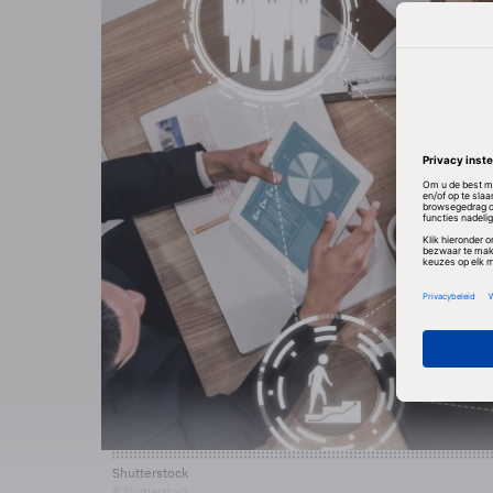
Shutterstock
© Shutterstock