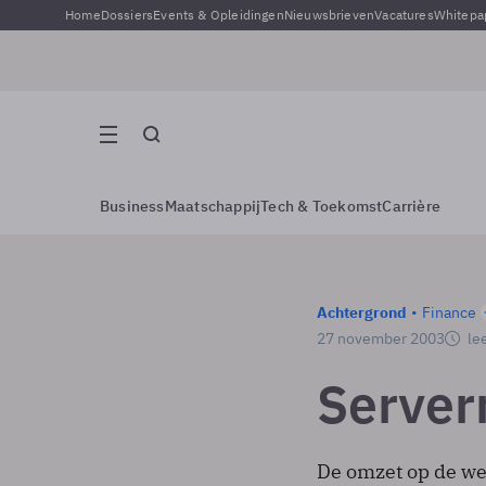
Home
Dossiers
Events & Opleidingen
Nieuwsbrieven
Vacatures
Whitepa
Business
Maatschappij
Tech & Toekomst
Carrière
Achtergrond
Finance
27 november 2003
lee
Server
De omzet op de we