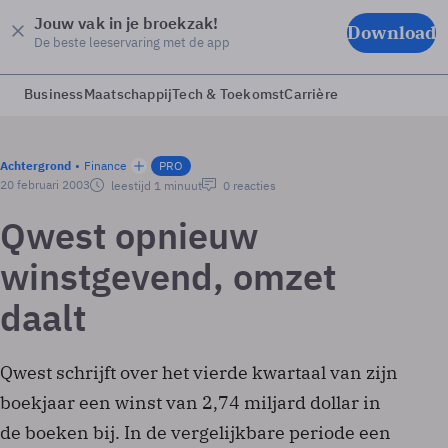
Jouw vak in je broekzak!
Download
De beste leeservaring met de app
Business
Maatschappij
Tech & Toekomst
Carrière
Achtergrond
Finance
PRO
20 februari 2003
leestijd 1 minuut
0 reacties
Qwest opnieuw
winstgevend, omzet
daalt
Qwest schrijft over het vierde kwartaal van zijn
boekjaar een winst van 2,74 miljard dollar in
de boeken bij. In de vergelijkbare periode een