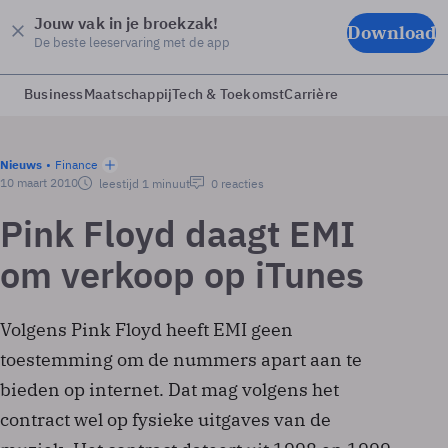
Jouw vak in je broekzak!
Download
De beste leeservaring met de app
Business
Maatschappij
Tech & Toekomst
Carrière
Nieuws
Finance
10 maart 2010
leestijd 1 minuut
0 reacties
Pink Floyd daagt EMI
om verkoop op iTunes
Volgens Pink Floyd heeft EMI geen
toestemming om de nummers apart aan te
bieden op internet. Dat mag volgens het
contract wel op fysieke uitgaves van de