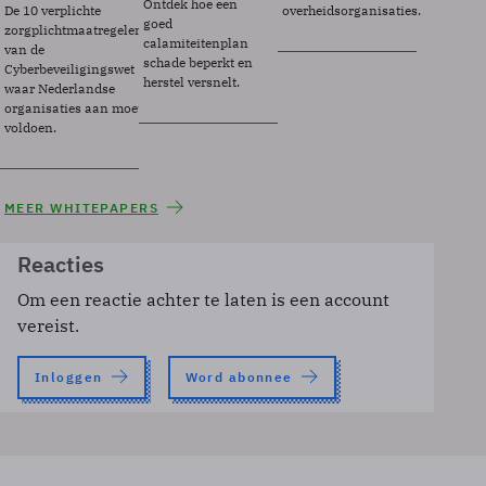
Ontdek hoe een
De 10 verplichte
overheidsorganisaties.
goed
zorgplichtmaatregelen
calamiteitenplan
van de
schade beperkt en
Cyberbeveiligingswet
herstel versnelt.
waar Nederlandse
organisaties aan moeten
voldoen.
MEER WHITEPAPERS
Reacties
Om een reactie achter te laten is een account
vereist.
Inloggen
Word abonnee