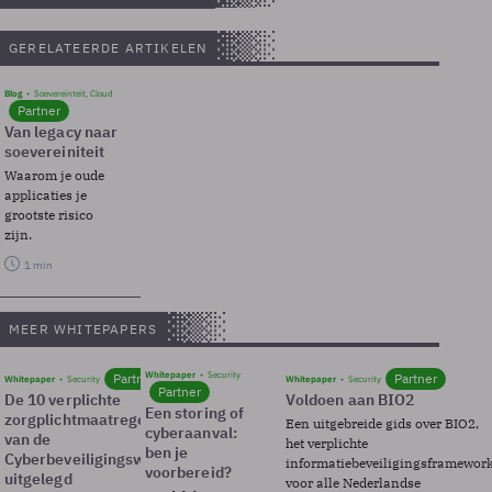
GERELATEERDE ARTIKELEN
Blog
Soevereinteit, Cloud
Partner
Van legacy naar
soevereiniteit
Waarom je oude
applicaties je
grootste risico
zijn.
1 min
MEER WHITEPAPERS
Whitepaper
Security
Partner
Partner
Whitepaper
Security
Whitepaper
Security
Partner
De 10 verplichte
Voldoen aan BIO2
Een storing of
zorgplichtmaatregelen
Een uitgebreide gids over BIO2,
cyberaanval:
van de
het verplichte
ben je
Cyberbeveiligingswet
informatiebeveiligingsframewor
voorbereid?
uitgelegd
voor alle Nederlandse