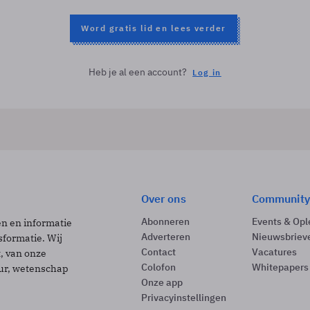
Word gratis lid en lees verder
Heb je al een account?
Log in
Over ons
Community
Abonneren
Events & Opl
ën en informatie
Adverteren
Nieuwsbriev
sformatie. Wij
Contact
Vacatures
t, van onze
Colofon
Whitepapers
uur, wetenschap
Onze app
Privacyinstellingen