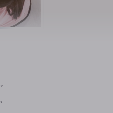
n:
rs