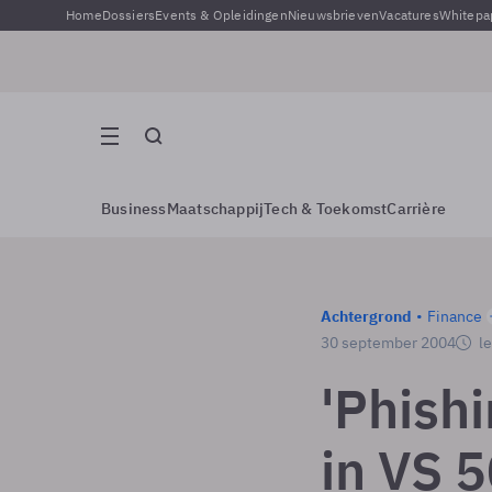
Home
Dossiers
Events & Opleidingen
Nieuwsbrieven
Vacatures
Whitepa
Business
Maatschappij
Tech & Toekomst
Carrière
Achtergrond
Finance
30 september 2004
le
'Phish
in VS 