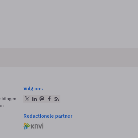
Volg ons
eidingen
en
Redactionele partner