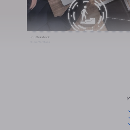
Shutterstock
© Shutterstock
M