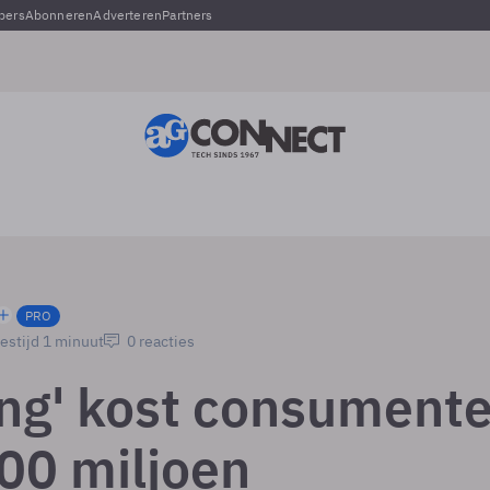
pers
Abonneren
Adverteren
Partners
PRO
estijd 1 minuut
0 reacties
ing' kost consument
500 miljoen