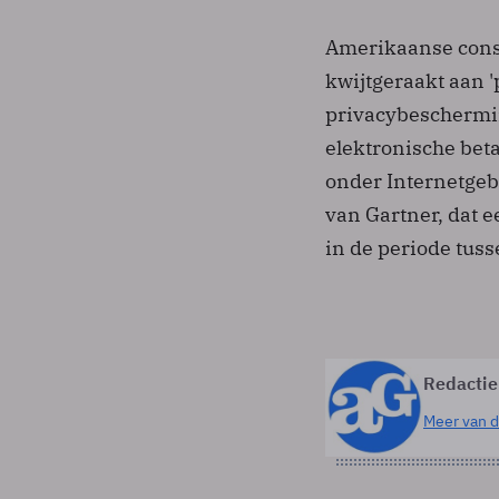
Amerikaanse consu
kwijtgeraakt aan 
privacybeschermin
elektronische be
onder Internetgebr
van Gartner, dat e
in de periode tus
Redactie
Meer van d