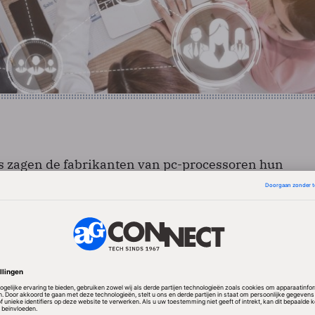
s zagen de fabrikanten van pc-processoren hun
t met 8 procent slinken ten opzichte van het eerste
het vierde kwartaal van 2008 en het eerste kwartaal 
og 11 procent omzet prijsgeven. De omzetdaling in
het tweede kwartaal van 2008 lag op ruim 15 procent.
het tweede kwartaal beter dan AMD. Terwijl Intel 12,5
ssors wist te slijten dan in het eerste kwartaal, blee