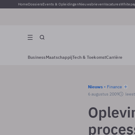
Home
Dossiers
Events & Opleidingen
Nieuwsbrieven
Vacatures
Whitepa
Business
Maatschappij
Tech & Toekomst
Carrière
Nieuws
Finance
6 augustus 2009
leest
Oplevi
proces