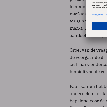
toename bij AMD st
marktaandeel met 
terug naar 20,6 pr
markt. De dominant
aandeel) duidelijk
Groei van de vraa
de voorgaande dri
ziet marktonderzoe
herstelt van de e
Fabrikanten hebb
onderdelen tot sta
bepalend voor de 