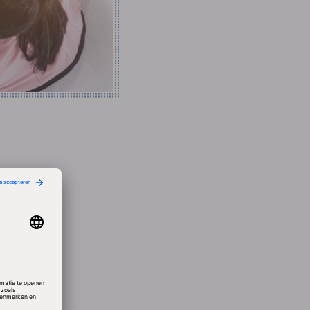
van
f de