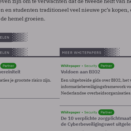
en zijn om te verwachten dat de tweede helft van he
n en studenten traditioneel veel nieuwe pc’s kopen,
 de hemel groeien.
ELEN
ELEN
MEER WHITEPAPERS
Partner
Whitepaper
Security
Partner
ereiniteit
Voldoen aan BIO2
ies je grootste risico zijn.
Een uitgebreide gids over BIO2, het 
informatiebeveiligingsframework voo
Nederlandse overheidsorganisaties
Whitepaper
Security
Partner
De 10 verplichte zorgplichtmaa
de Cyberbeveiligingswet uitgel