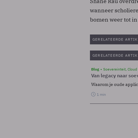
Shane Rau overdrev
wanneer scholiere
bomen weer tot in
GERELATEERDE ARTIK
GERELATEERDE ARTIK
Blog
Soevereinteit, Cloud
Van legacy naar soev
Waarom je oude applicat
1 min