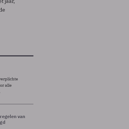
t jaar,
 de
verplichte
r alle
.
tregelen van
egd