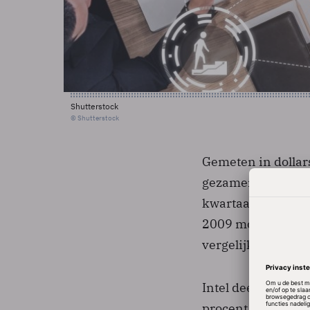
Shutterstock
© Shutterstock
Gemeten in dollar
gezamenlijke omze
kwartaal. Tussen 
2009 moesten ze n
vergelijking met 
Intel deed het in 
procent meer proce