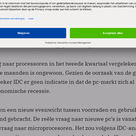
eken op 1,8 procent. Dit leidde tot een groei van Int
1,6 procentpunt tot 78,9 procent. AMD viel met 1,5 
ocent. Het kleine VIA Technologies had 0,5 procent v
e positie van Intel is bij mobiele pc’s (86,9 procent
 sterker dan bij desktop-pc’s (70,2 procent).
g naar processoren in het tweede kwartaal vergeleke
e maanden is ongewoon. Gezien de oorzaak van de g
ker IDC er geen indicatie in dat de pc-markt zich al
conomische recessie.
en een nieuw evenwicht tussen voorraden en gebrui
nd gebracht. De reële vraag naar nieuwe pc’s is vana
vraag naar microprocesoren. Het zou volgens IDC-ana