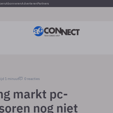
pers
Abonneren
Adverteren
Partners
ijd 1 minuut
0 reacties
ng markt pc-
soren nog niet