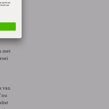
els
punt
an de
n met
roei
k van
f nu
list