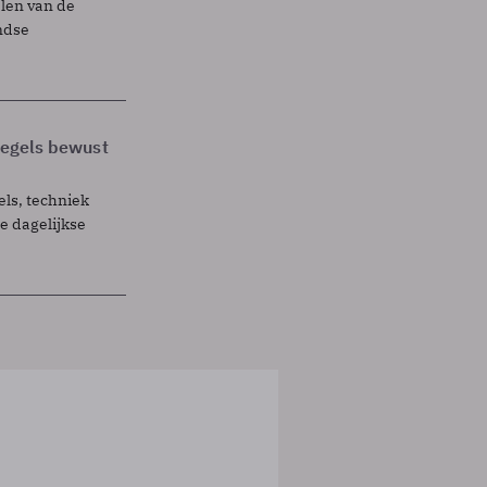
elen van de
ndse
 regels bewust
els, techniek
 dagelijkse