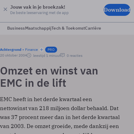
Jouw vak in je broekzak!
Download
De beste leeservaring met de app
Business
Maatschappij
Tech & Toekomst
Carrière
Achtergrond
Finance
PRO
20 oktober 2004
leestijd 1 minuut
0 reacties
Omzet en winst van
EMC in de lift
EMC heeft in het derde kwartaal een
nettowinst van 218 miljoen dollar behaald. Dat
was 37 procent meer dan in het derde kwartaal
van 2003. De omzet groeide, mede dankzij een