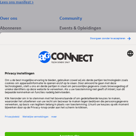
Lees ons manifest >
Over ons
Community
Abonneren
Events & Opleidingen
Adverteren
Nieuwsbrieven
Contact
Vacatures
Colofon
Whitepapers
Onze app
Privacyinstellingen
Volg ons
Redactionele partner
Algemene Voorwaarden & Copyrights