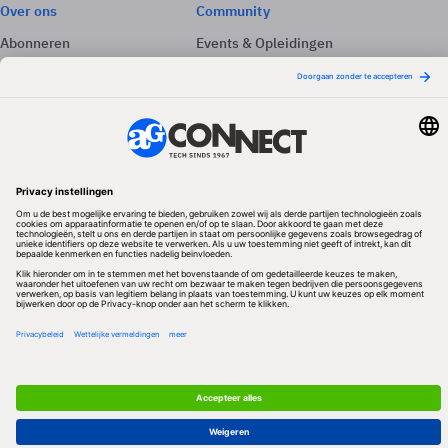
Over ons
Community
Abonneren
Events & Opleidingen
Adverteren
Nieuwsbrieven
Contact
Vacatures
Colofon
Whitepapers
Onze app
Privacyinstellingen
Volg ons
Redactionele partner
Algemene Voorwaarden & Copyrights
Privacy & Cookies