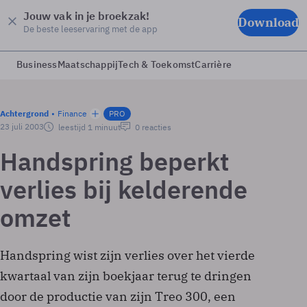
Jouw vak in je broekzak!
Download
De beste leeservaring met de app
Business
Maatschappij
Tech & Toekomst
Carrière
Achtergrond
Finance
PRO
23 juli 2003
leestijd 1 minuut
0 reacties
Handspring beperkt
verlies bij kelderende
omzet
Handspring wist zijn verlies over het vierde
kwartaal van zijn boekjaar terug te dringen
door de productie van zijn Treo 300, een