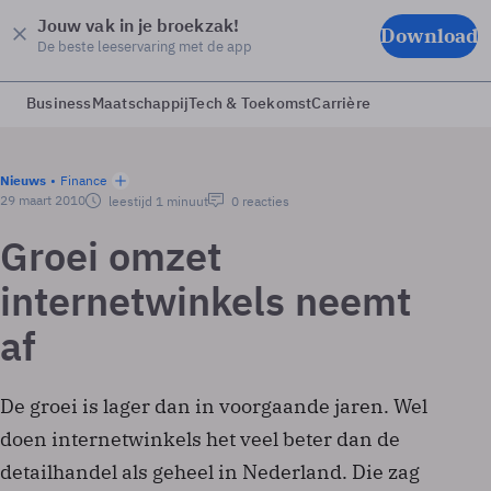
Jouw vak in je broekzak!
Download
De beste leeservaring met de app
Business
Maatschappij
Tech & Toekomst
Carrière
Nieuws
Finance
29 maart 2010
leestijd 1 minuut
0 reacties
Groei omzet
internetwinkels neemt
af
De groei is lager dan in voorgaande jaren. Wel
doen internetwinkels het veel beter dan de
detailhandel als geheel in Nederland. Die zag