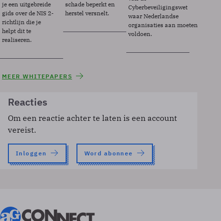
je een uitgebreide
schade beperkt en
Cyberbeveiligingswet
gids over de NIS 2-
herstel versnelt.
waar Nederlandse
richtlijn die je
organisaties aan moeten
helpt dit te
voldoen.
realiseren.
MEER WHITEPAPERS
Reacties
Om een reactie achter te laten is een account
vereist.
Inloggen
Word abonnee