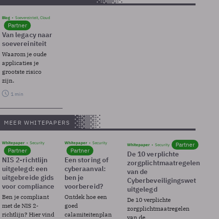
Blog
Soevereinteit, Cloud
Partner
Van legacy naar
soevereiniteit
Waarom je oude
applicaties je
grootste risico
zijn.
1 min
MEER WHITEPAPERS
Whitepaper
Security
Whitepaper
Security
Partner
Whitepaper
Security
Partner
Partner
De 10 verplichte
NIS 2-richtlijn
Een storing of
zorgplichtmaatregelen
uitgelegd: een
cyberaanval:
van de
uitgebreide gids
ben je
Cyberbeveiligingswet
voor compliance
voorbereid?
uitgelegd
Ben je compliant
Ontdek hoe een
De 10 verplichte
met de NIS 2-
goed
zorgplichtmaatregelen
richtlijn? Hier vind
calamiteitenplan
van de