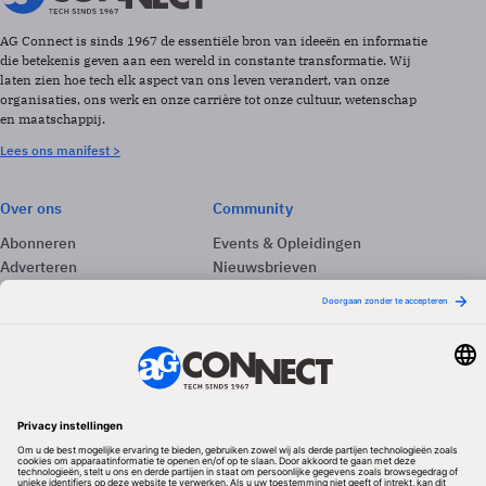
AG Connect is sinds 1967 de essentiële bron van ideeën en informatie
die betekenis geven aan een wereld in constante transformatie. Wij
laten zien hoe tech elk aspect van ons leven verandert, van onze
organisaties, ons werk en onze carrière tot onze cultuur, wetenschap
en maatschappij.
Lees ons manifest >
Over ons
Community
Abonneren
Events & Opleidingen
Adverteren
Nieuwsbrieven
Contact
Vacatures
Colofon
Whitepapers
Onze app
Privacyinstellingen
Volg ons