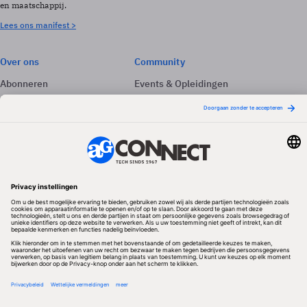
en maatschappij.
Lees ons manifest >
Over ons
Community
Abonneren
Events & Opleidingen
Adverteren
Nieuwsbrieven
Contact
Vacatures
Colofon
Whitepapers
Onze app
Privacyinstellingen
Volg ons
Redactionele partner