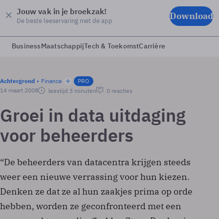
Jouw vak in je broekzak!
Download
De beste leeservaring met de app
Business
Maatschappij
Tech & Toekomst
Carrière
Achtergrond
Finance
PRO
14 maart 2008
leestijd 3 minuten
0 reacties
Groei in data uitdaging
voor beheerders
“De beheerders van datacentra krijgen steeds
weer een nieuwe verrassing voor hun kiezen.
Denken ze dat ze al hun zaakjes prima op orde
hebben, worden ze geconfronteerd met een