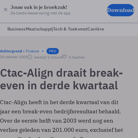
Jouw vak in je broekzak!
Download
De beste leeservaring met de app
Business
Maatschappij
Tech & Toekomst
Carrière
Achtergrond
Finance
PRO
30 oktober 2003
leestijd 1 minuut
0 reacties
Ctac-Align draait break-
even in derde kwartaal
Ctac-Align heeft in het derde kwartaal van dit
jaar een break-even bedrijfsresultaat behaald.
Over de eerste helft van 2003 werd nog een
verlies geleden van 201.000 euro, exclusief het