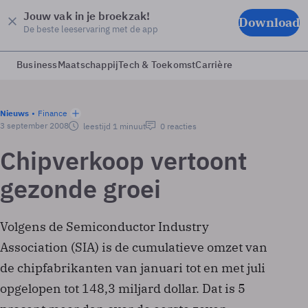
Jouw vak in je broekzak!
Download
De beste leeservaring met de app
Business
Maatschappij
Tech & Toekomst
Carrière
Nieuws
Finance
3 september 2008
leestijd 1 minuut
0 reacties
Chipverkoop vertoont
gezonde groei
Volgens de Semiconductor Industry
Association (SIA) is de cumulatieve omzet van
de chipfabrikanten van januari tot en met juli
opgelopen tot 148,3 miljard dollar. Dat is 5