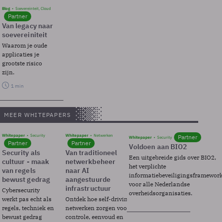
Blog
Soevereinteit, Cloud
Partner
Van legacy naar
soevereiniteit
Waarom je oude
applicaties je
grootste risico
zijn.
1 min
MEER WHITEPAPERS
Whitepaper
Security
Whitepaper
Netwerken
Partner
Whitepaper
Security
Partner
Partner
Voldoen aan BIO2
Security als
Van traditioneel
Een uitgebreide gids over BIO2,
cultuur - maak
netwerkbeheer
het verplichte
van regels
naar AI
informatiebeveiligingsframewor
bewust gedrag
aangestuurde
voor alle Nederlandse
infrastructuur
Cybersecurity
overheidsorganisaties.
werkt pas echt als
Ontdek hoe self-driving
regels, techniek en
netwerken zorgen voor
bewust gedrag
controle, eenvoud en