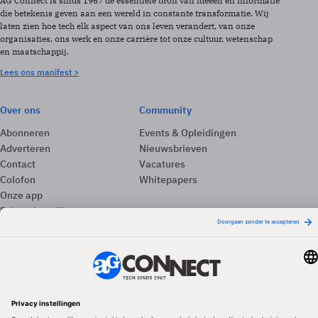
AG Connect is sinds 1967 de essentiële bron van ideeën en informatie
die betekenis geven aan een wereld in constante transformatie. Wij
laten zien hoe tech elk aspect van ons leven verandert, van onze
organisaties, ons werk en onze carrière tot onze cultuur, wetenschap
en maatschappij.
Lees ons manifest >
Over ons
Community
Abonneren
Events & Opleidingen
Adverteren
Nieuwsbrieven
Contact
Vacatures
Colofon
Whitepapers
Onze app
Privacyinstellingen
Volg ons
Redactionele partner