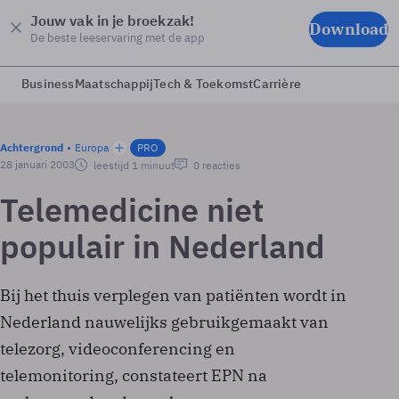
Jouw vak in je broekzak!
Download
De beste leeservaring met de app
Business
Maatschappij
Tech & Toekomst
Carrière
Achtergrond
Europa
PRO
28 januari 2003
leestijd 1 minuut
0 reacties
Telemedicine niet
populair in Nederland
Bij het thuis verplegen van patiënten wordt in
Nederland nauwelijks gebruikgemaakt van
telezorg, videoconferencing en
telemonitoring, constateert EPN na