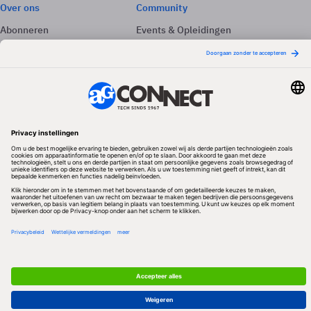
Over ons
Community
Abonneren
Events & Opleidingen
Adverteren
Nieuwsbrieven
Contact
Vacatures
Colofon
Whitepapers
Onze app
Privacyinstellingen
Volg ons
Redactionele partner
Algemene Voorwaarden & Copyrights
Privacy & Cookies