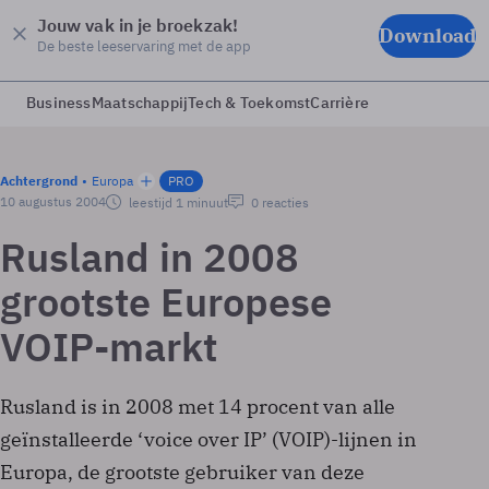
Jouw vak in je broekzak!
Download
De beste leeservaring met de app
Business
Maatschappij
Tech & Toekomst
Carrière
Achtergrond
Europa
PRO
10 augustus 2004
leestijd 1 minuut
0 reacties
Rusland in 2008
grootste Europese
VOIP-markt
Rusland is in 2008 met 14 procent van alle
geïnstalleerde ‘voice over IP’ (VOIP)-lijnen in
Europa, de grootste gebruiker van deze