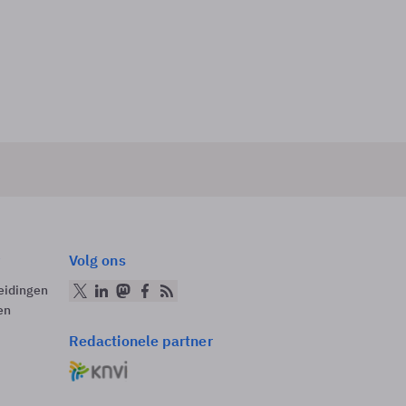
Volg ons
eidingen
en
Redactionele partner