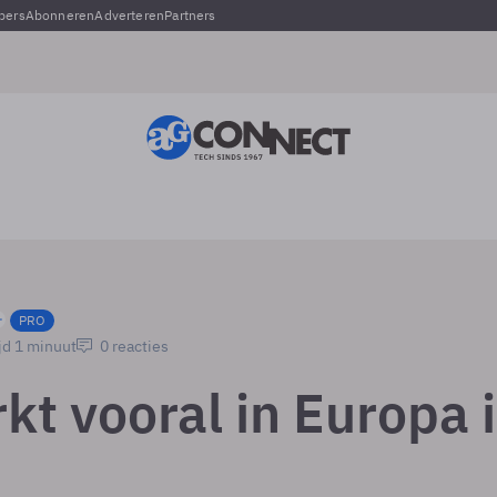
pers
Abonneren
Adverteren
Partners
PRO
jd 1 minuut
0 reacties
kt vooral in Europa 