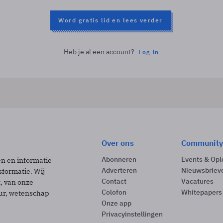
Word gratis lid en lees verder
Heb je al een account?
Log in
Over ons
Community
Abonneren
Events & Opl
ën en informatie
Adverteren
Nieuwsbriev
sformatie. Wij
Contact
Vacatures
t, van onze
Colofon
Whitepapers
uur, wetenschap
Onze app
Privacyinstellingen