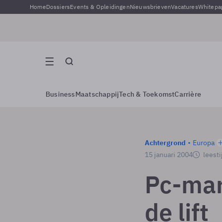
Home
Dossiers
Events & Opleidingen
Nieuwsbrieven
Vacatures
Whitepa
Business
Maatschappij
Tech & Toekomst
Carrière
Achtergrond
Europa
15 januari 2004
leesti
Pc-mar
de lift