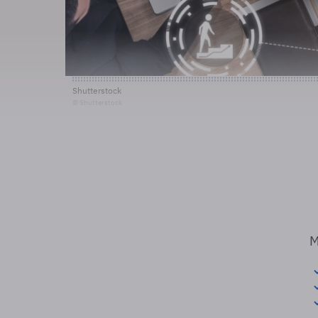
Shutterstock
© Shutterstock
M