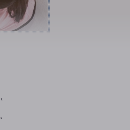
n:
rs