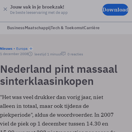
Jouw vak in je broekzak!
Download
De beste leeservaring met de app
Business
Maatschappij
Tech & Toekomst
Carrière
Nieuws
Europa
1 december 2008
leestijd 1 minuut
0 reacties
Nederland pint massaal
sinterklaasinkopen
"Het was veel drukker dan vorig jaar, niet
alleen in totaal, maar ook tijdens de
piekperiode", aldus de woordvoerder. In 2007
viel de piek op 1 december tussen 14.30 en