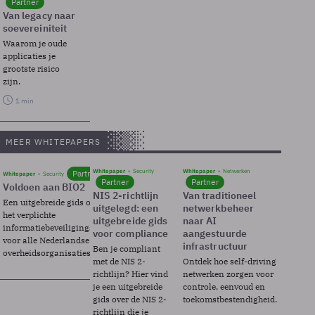
Partner
Van legacy naar
soevereiniteit
Waarom je oude
applicaties je
grootste risico
zijn.
1 min
MEER WHITEPAPERS
Whitepaper
Security
Whitepaper
Netwerken
Partner
Whitepaper
Security
Partner
Partner
Voldoen aan BIO2
NIS 2-richtlijn
Van traditioneel
Een uitgebreide gids over BIO2,
uitgelegd: een
netwerkbeheer
het verplichte
uitgebreide gids
naar AI
informatiebeveiligingsframework
voor compliance
aangestuurde
voor alle Nederlandse
infrastructuur
Ben je compliant
overheidsorganisaties.
met de NIS 2-
Ontdek hoe self-driving
richtlijn? Hier vind
netwerken zorgen voor
je een uitgebreide
controle, eenvoud en
gids over de NIS 2-
toekomstbestendigheid.
richtlijn die je