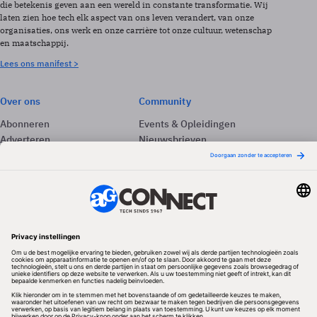
die betekenis geven aan een wereld in constante transformatie. Wij
laten zien hoe tech elk aspect van ons leven verandert, van onze
organisaties, ons werk en onze carrière tot onze cultuur, wetenschap
en maatschappij.
Lees ons manifest >
Over ons
Community
Abonneren
Events & Opleidingen
Adverteren
Nieuwsbrieven
Contact
Vacatures
Colofon
Whitepapers
Onze app
Privacyinstellingen
Volg ons
Redactionele partner