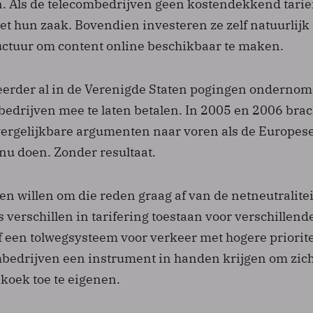
. Als de telecombedrijven geen kostendekkend tarie
iet hun zaak. Bovendien investeren ze zelf natuurlijk 
uctuur om content online beschikbaar te maken.
 eerder al in de Verenigde Staten pogingen onderno
bedrijven mee te laten betalen. In 2005 en 2006 bra
ergelijkbare argumenten naar voren als de Europes
nu doen. Zonder resultaat.
n willen om die reden graag af van de netneutraliteit
 verschillen in tarifering toestaan voor verschillend
f een tolwegsysteem voor verkeer met hogere priorite
bedrijven een instrument in handen krijgen om zic
 koek toe te eigenen.