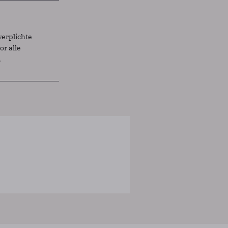
verplichte
r alle
.