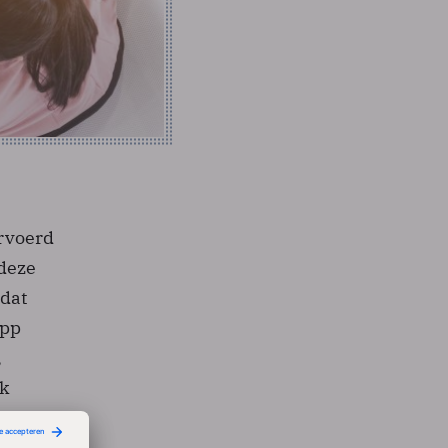
rvoerd
 deze
 dat
app
,
jk
nder
n te