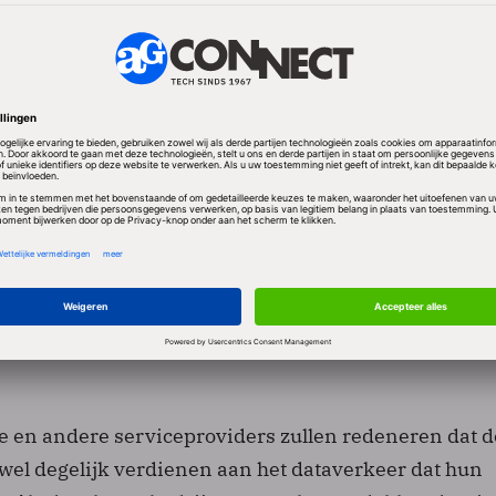
 reden vinden ze een bijdrage van de serviceprovid
verkeer dat ze genereren op zijn plaats.
 een aantal cijfers van marktonderzoeksbureaus die 
ecombedrijven substantie geven. Het aantal mobiele d
West-Europa bijvoorbeeld zal volgens IDC de komende
t per jaar stijgen, terwijl de omzet die ze bij consum
eriode met 1 procent per jaar daalt. Een ander
, Canalys, verwacht dat de investeringen de komen
en tot 3,7 miljard dollar per jaar; dat is 28 procent m
e en andere serviceproviders zullen redeneren dat d
wel degelijk verdienen aan het dataverkeer dat hun