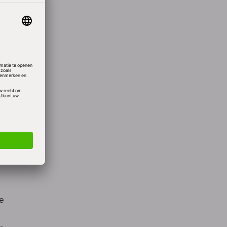
ers
de
ata-
 vier
enten
de
eer dan
e