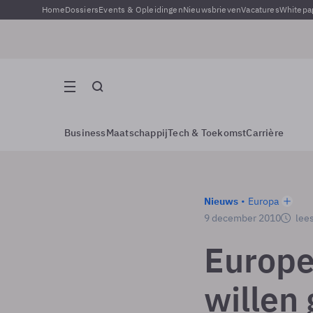
Home
Dossiers
Events & Opleidingen
Nieuwsbrieven
Vacatures
Whitepa
Business
Maatschappij
Tech & Toekomst
Carrière
Nieuws
Europa
9 december 2010
lees
Europe
willen