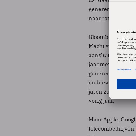
genereren. Om die
naar rato van het 
Bloomberg citeert
klacht van de tel
aansluitingen in 
jaar met 15 procen
genereren in die p
onderzoeksbureau
jaren zullen oplop
vorig jaar.
Maar Apple, Googl
telecombedrijven 