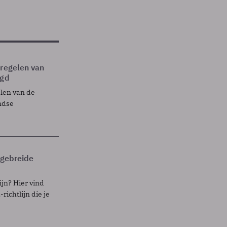
tregelen van
egd
elen van de
ndse
itgebreide
ijn? Hier vind
richtlijn die je