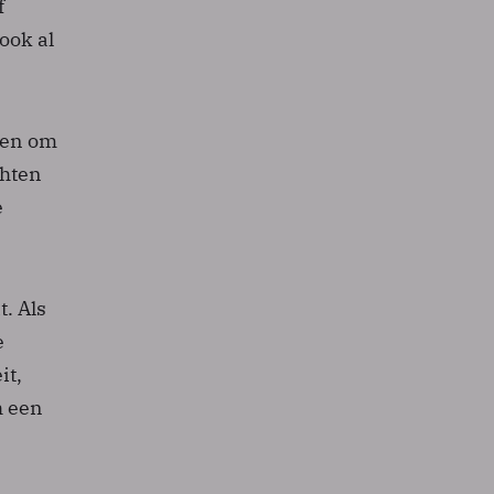
f
ook al
men om
chten
e
. Als
e
it,
h een