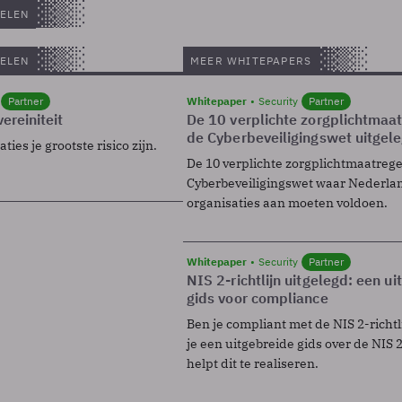
ELEN
ELEN
MEER WHITEPAPERS
Partner
Whitepaper
Security
Partner
ereiniteit
De 10 verplichte zorgplichtmaa
de Cyberbeveiligingswet uitgel
ies je grootste risico zijn.
De 10 verplichte zorgplichtmaatreg
Cyberbeveiligingswet waar Nederla
organisaties aan moeten voldoen.
Whitepaper
Security
Partner
NIS 2-richtlijn uitgelegd: een u
gids voor compliance
Ben je compliant met de NIS 2-richtl
je een uitgebreide gids over de NIS 2-
helpt dit te realiseren.