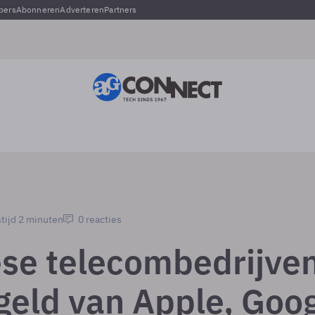
pers
Abonneren
Adverteren
Partners
tijd 2 minuten
0 reacties
se telecombedrijve
 geld van Apple, Goo