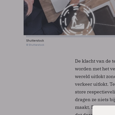
Shutterstock
© Shutterstock
De klacht van de 
worden met het ve
wereld uitlokt zon
verkeer uitlokt. 
store respectievel
dragen ze niets bi
maakt. De kosten 
dat daar voldoend