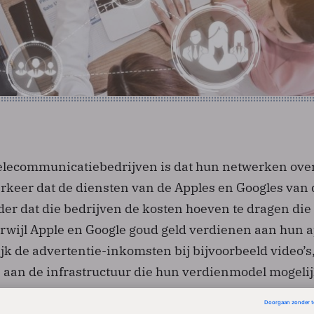
telecommunicatiebedrijven is dat hun netwerken ove
rkeer dat de diensten van de Apples en Googles van
der dat die bedrijven de kosten hoeven te dragen die
Terwijl Apple en Google goud geld verdienen aan hun 
ijk de advertentie-inkomsten bij bijvoorbeeld video’s
j aan de infrastructuur die hun verdienmodel mogeli
daarvan blijven aan de telecombedrijven hangen, zo
e mogelijkheden tegenover staan om extra inkomste