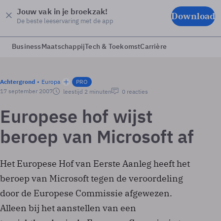
Jouw vak in je broekzak!
Download
De beste leeservaring met de app
Business
Maatschappij
Tech & Toekomst
Carrière
Achtergrond
Europa
PRO
17 september 2007
leestijd 2 minuten
0 reacties
Europese hof wijst
beroep van Microsoft af
Het Europese Hof van Eerste Aanleg heeft het
beroep van Microsoft tegen de veroordeling
door de Europese Commissie afgewezen.
Alleen bij het aanstellen van een