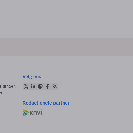
Volg ons
eidingen
en
Redactionele partner