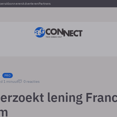
pers
Abonneren
Adverteren
Partners
PRO
jd 1 minuut
0 reacties
erzoekt lening Fran
om