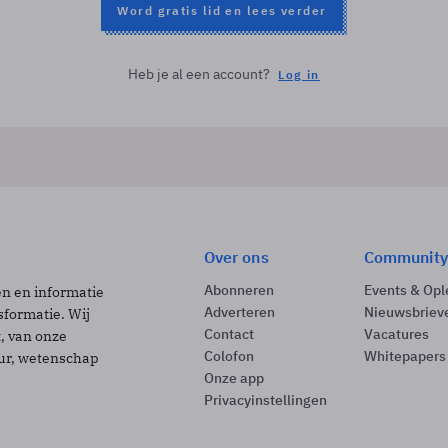
Word gratis lid en lees verder
Heb je al een account?
Log in
Over ons
Community
Abonneren
Events & Opl
ën en informatie
Adverteren
Nieuwsbriev
sformatie. Wij
Contact
Vacatures
t, van onze
Colofon
Whitepapers
uur, wetenschap
Onze app
Privacyinstellingen