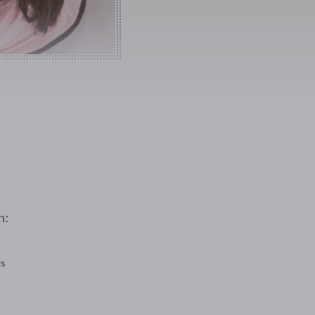
n:
rs