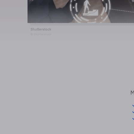
Shutterstock
© Shutterstock
M