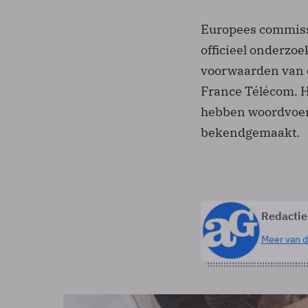
Europees commissa
officieel onderzoe
voorwaarden van d
France Télécom. H
hebben woordvoer
bekendgemaakt.
Redactie
Meer van d