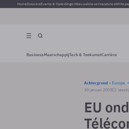
Home
Dossiers
Events & Opleidingen
Nieuwsbrieven
Vacatures
Whitepa
Business
Maatschappij
Tech & Toekomst
Carrière
Achtergrond
Europa
30 januari 2003
leesti
EU ond
Téléc