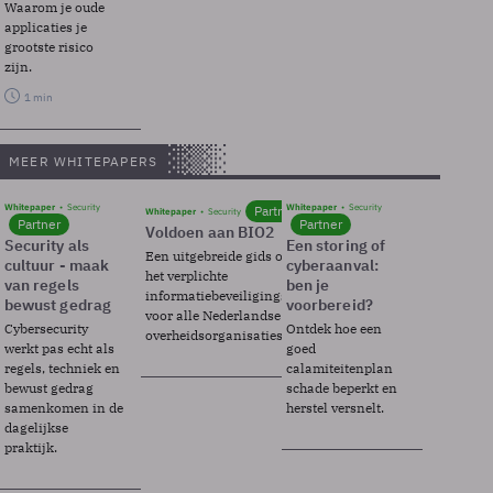
Waarom je oude
applicaties je
grootste risico
zijn.
1 min
MEER WHITEPAPERS
Whitepaper
Security
Whitepaper
Security
Partner
Whitepaper
Security
Partner
Partner
Voldoen aan BIO2
Security als
Een storing of
Een uitgebreide gids over BIO2,
cultuur - maak
cyberaanval:
het verplichte
van regels
ben je
informatiebeveiligingsframework
bewust gedrag
voorbereid?
voor alle Nederlandse
Cybersecurity
Ontdek hoe een
overheidsorganisaties.
werkt pas echt als
goed
regels, techniek en
calamiteitenplan
bewust gedrag
schade beperkt en
samenkomen in de
herstel versnelt.
dagelijkse
praktijk.