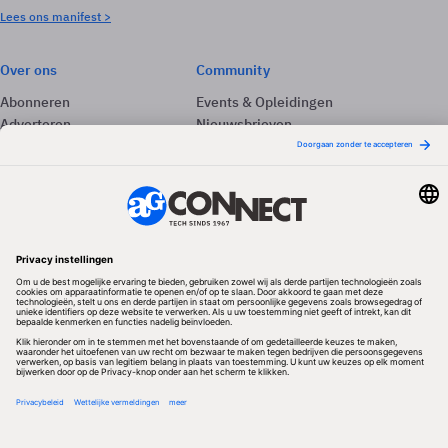
Lees ons manifest >
Over ons
Community
Abonneren
Events & Opleidingen
Adverteren
Nieuwsbrieven
Contact
Vacatures
Colofon
Whitepapers
Onze app
Privacyinstellingen
Volg ons
Redactionele partner
Algemene Voorwaarden & Copyrights