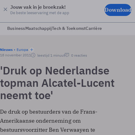
Jouw vak in je broekzak!
Download
De beste leeservaring met de app
Business
Maatschappij
Tech & Toekomst
Carrière
Nieuws
Europa
18 november 2011
leestijd 1 minuut
0 reacties
'Druk op Nederlandse
topman Alcatel-Lucent
neemt toe'
De druk op bestuurders van de Frans-
Amerikaanse onderneming om
bestuursvoorzitter Ben Verwaayen te