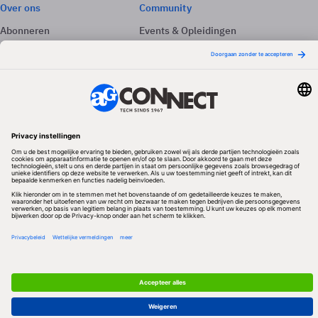
Over ons
Community
Abonneren
Events & Opleidingen
Adverteren
Nieuwsbrieven
Contact
Vacatures
Colofon
Whitepapers
Onze app
Privacyinstellingen
Volg ons
Redactionele partner
Algemene Voorwaarden & Copyrights
Privacy & Cookies