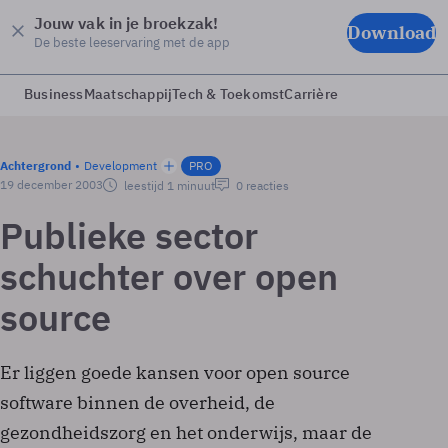
Jouw vak in je broekzak!
Download
De beste leeservaring met de app
Business
Maatschappij
Tech & Toekomst
Carrière
Achtergrond
Development
PRO
19 december 2003
leestijd 1 minuut
0 reacties
Publieke sector
schuchter over open
source
Er liggen goede kansen voor open source
software binnen de overheid, de
gezondheidszorg en het onderwijs, maar de